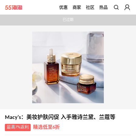
优惠
商家
社区
热品
带你去官网买正品
已过期
Macy's：美妆护肤闪促 入手雅诗兰黛、兰蔻等
最高7%返利
精选低至6折