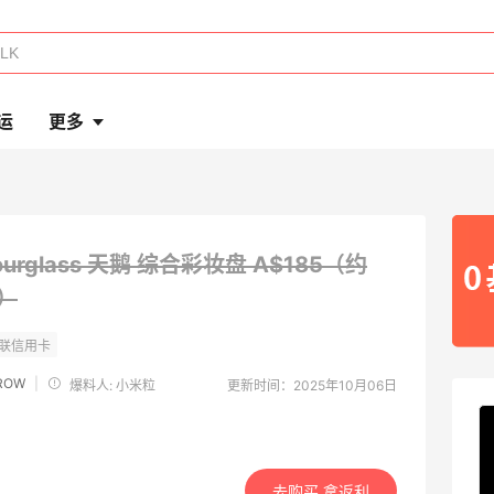
运
更多
ourglass 天鹅 综合彩妆盘
A$185（约
元）
 ROW
|
爆料人: 小米粒
更新时间：2025年10月06日
去购买 拿返利