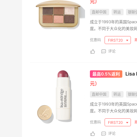
元）
新
又来分享妈妈做的美食啦～每一样都好吃
直邮中国
转运
银联
成立于1993年的英国Sp
2
0
08月09日
度。不同于大众化的美妆网站，
火品牌Caudalie、无瑕粉
FIRST20
1688买儿童电动摩托车玩具～高配置低价
格很划算
评论
1
0
08月09日
Lis
最高0.5%返利
来
我的本命粉扑-毛吉吉5.0s气垫粉扑补货
元）
直邮中国
转运
银联
1
1
08月09日
成立于1993年的英国Sp
度。不同于大众化的美妆网站，
火品牌Caudalie、无瑕粉
FIRST20
评论