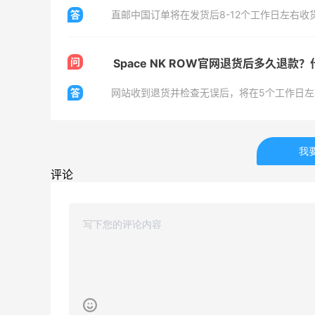
颜油系列
答
直邮中国订单将在发货后8-12个工作日左右
无门槛7折 会员6.5折
Shu Uemura
问
Space NK ROW官网退货后多久退
Space NK UK：美妆护肤大促！入Lisa
4天21小时
Eldridge、Hourglass、伊索等
答
网站收到退货并检查无误后，将在5个工作日
新人首单享8折
Space NK UK
我
评论
Mac Duggal
最高2%返利
6127人成功下单
Biōkreativ
30%返利