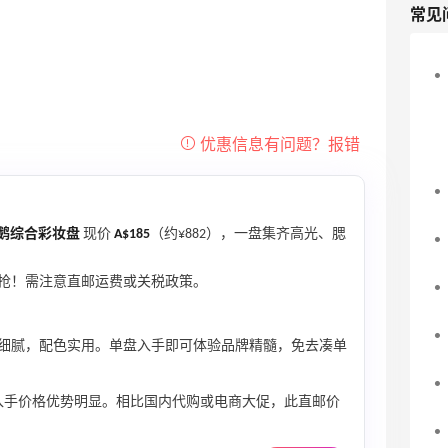
常见
s 天鹅综合彩妆盘
现价
A$185
（约¥882），一盘集齐高光、腮
抢！需注意直邮运费或关税政策。
，粉质细腻，配色实用。单盘入手即可体验品牌精髓，免去凑单
入手价格优势明显。相比国内代购或电商大促，此直邮价