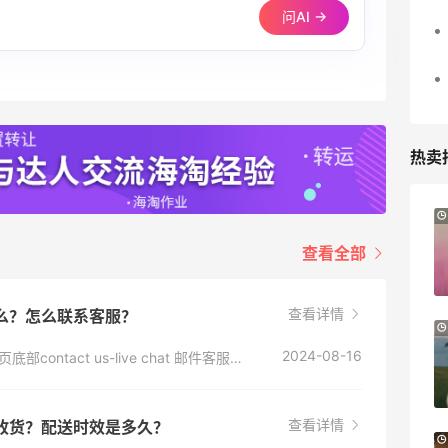
问AI →
热卖
Suit Negozi：夏季大促！DVN 麂皮运动鞋
1天12小时
史低价2000元不到
查看全部
SS26时尚大牌低至5.5折
Suit Negozi
查看详情
是什么？怎么联系客服？
BELK：美妆闪促！入手雅诗兰黛、
18小时
MAC、芭比布朗等
2024-08-16
电话客服：0202 740 2085 在线客服：网站首页底部contact us-live chat 邮件客服：https://help.spacenk.com/hc/en-us/requests/new
正价8折+部分送礼
BELK
查看详情
多久收货？配送时效是多久？
Columbia Sportswear：夏季大促！哥伦
3天18小时