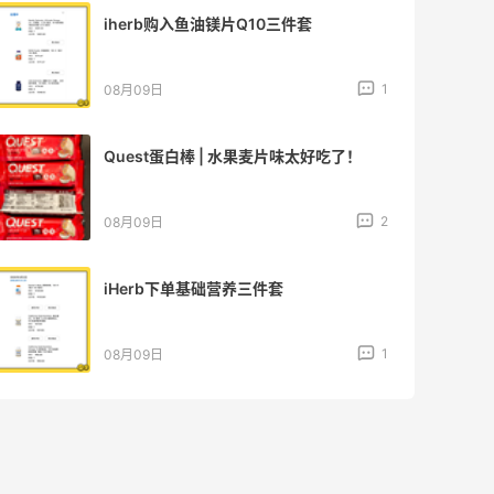
iherb购入鱼油镁片Q10三件套
1
08月09日
Quest蛋白棒 | 水果麦片味太好吃了！
2
08月09日
iHerb下单基础营养三件套
1
08月09日