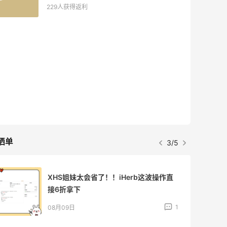
229人获得返利
晒单
3/5
XHS姐妹太会省了！！iHerb这波操作直
接6折拿下
1
08月09日