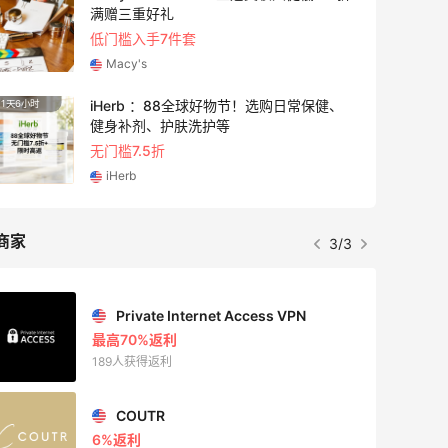
满赠三重好礼
低门槛入手7件套
Macy's
iHerb ：88全球好物节！选购日常保健、
1天6小时
4天21
健身补剂、护肤洗护等
无门槛7.5折
iHerb
商家
3/3
Private Internet Access VPN
最高70%返利
189人获得返利
COUTR
6%返利