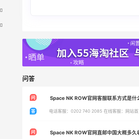
【55专享】Bobbi Brown 美网：美妆礼
2天
遇！满$150立省$50
问答
满赠正装橘子眼霜+精华唇蜜等好礼
Bobbi Brown
问
Space NK ROW官网客服联系方式
Bloomingdales：时尚热卖！入手珑骧、
18小时
Tory Burch、拉夫劳伦等
答
每满$100返$25礼卡
Bloomingdales
问
Space NK ROW官网直邮中国大概
折
Shu Uemura：植村秀彩妆特惠 入热销洁
6天