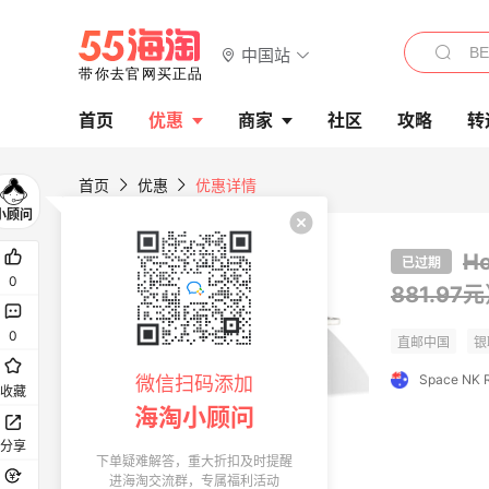
中国站
首页
优惠
商家
社区
攻略
转
首页
优惠
优惠详情
H
已过期
0
881.97
0
Space NK
微信扫码添加
收藏
海淘小顾问
分享
下单疑难解答，重大折扣及时提醒
进海淘交流群，专属福利活动