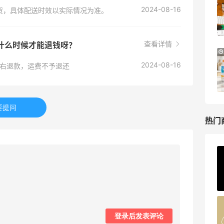
比亚运动热卖
2024-08-16
收货，具体配送时效以实际情况为准。
低至6折
Columbia Sportswear
查看详情
款？什么时候才能退钱呀？
Bloomingdales：美妆大促！入手 Dior、
18小时
Prada、TF 等
2024-08-16
左右退款，运费不予退还
满$200享8.5折优惠+部分送好礼
Bloomingdales
要提问
热门
ERGO Baby
4%返利
62人获得返利
Belly Bandit
登录后发表评论
4%返利