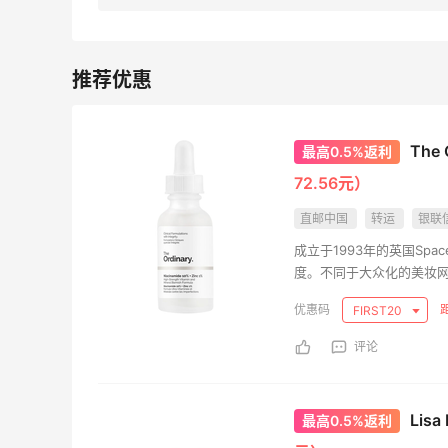
54人获得返利
Eileen Fisher
最高2%返利
5146人获得返利
The
最高0.5%返利
Matte Collection
72.56元）
最高3%返利
510人获得返利
直邮中国
转运
银联
成立于1993年的英国Sp
度。不同于大众化的美妆网站，
火品牌Caudalie、无瑕粉
FIRST20
评论
京东买水卫士顽渍净～娃的**衣服试试看
好不好用
2
0
08月09日
Lisa
最高0.5%返利