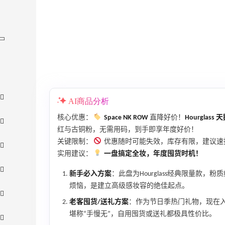
AI商品分析
核心优惠：
Space NK ROW
直降好价！
Hourglas
红与古铜粉，无需用码，到手即享年度好价！
关键限制：
优惠随时可能失效，库存有限，建议速
实用建议：
一盘搞定全妆，年度囤货时机！
新手必入方案
：此盘为Hourglass经典限量款
烦恼，是建立高级感妆容的绝佳起点。
老客囤货/送礼方案
：作为节日季热门礼物，现在
堪称“手慢无”，自用囤货或送礼都极具性价比。