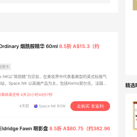
42人获得返利
TIMEBEAM (US)
最高10%返利
286人获得返利
 Ordinary 烟酰胺精华 60ml
8.5折 A$15.3（约
RFM Denim
6%返利
87人获得返利
信用卡
ace.NK以“简而精”为宗旨，在美妆界中代表着典型的英式标致气
Space.NK 以高端产品为主，包括Kiehls契尔氏、法国超
精选
妆Laura Mercier等等。许多专业人士都是他们的忠实粉丝。
距离结束还有 4天20小时49分6秒
4天前
Space NK ROW
去购买 拿返利
天猫超市买到超极划算的高露洁牙膏～
1
08月09日
 Eldridge Fawn 眼影盘
8.5折 A$80.75（约382.96