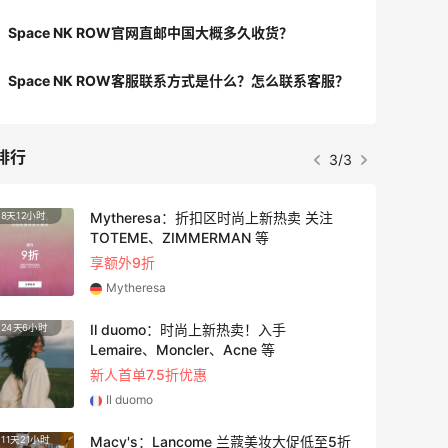
Space NK ROW官网直邮中国大概多久收货？
Space NK ROW客服联系方式是什么？怎么联系客服？
排行
3/3
Mytheresa：折扣区时尚上新热卖 关注
8天12小时
2天
TOTEME、ZIMMERMAN 等
享额外9折
Mytheresa
Il duomo：时尚上新热卖！入手
24天6小时
18小时
Lemaire、Moncler、Acne 等
新人首单7.5折优惠
Il duomo
Macy's：Lancome 兰蔻美妆大促低至5折
11天21小时
6天