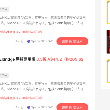
烤肉五花肉才是最好吃的～滋滋冒油非常
信用卡
不错
ace.NK以“简而精”为宗旨，在美妆界中代表着典型的英式标致气
0
08月09日
Space.NK 以高端产品为主，包括Kiehls契尔氏、法国超
妆Laura Mercier等等。许多专业人士都是他们的忠实粉丝。
距离结束还有 4天20小时49分6秒
刘文祥麻辣烫还不错～加了麻酱挺好吃
4天前
Space NK ROW
去购买 拿返利
0
08月09日
a Eldridge 唇颊两用棒
8.5折 A$44.2（约209.62
奥尔良烤鸡腿+爆炒鱿鱼须还不错哦～小
朋友爱吃
信用卡
0
08月09日
ace.NK以“简而精”为宗旨，在美妆界中代表着典型的英式标致气
Space.NK 以高端产品为主，包括Kiehls契尔氏、法国超
妆Laura Mercier等等。许多专业人士都是他们的忠实粉丝。
距离结束还有 4天20小时49分6秒
4天前
Space NK ROW
去购买 拿返利