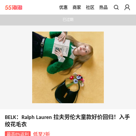
优惠
商家
社区
热品
带你去官网买正品
已过期
BELK：Ralph Lauren 拉夫劳伦大童款好价回归！入手
绞花毛衣
最高8%返利
低至7折