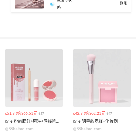
我爱写攻
刚刚
略
$51.3 (约366.51元)
$42.3 (约302.21元)
$57
$47
Kylie 粉霜腮红+唇釉+唇线笔套装
Kylie 明星款腮红+化妆刷
@55haitao.com
@55haitao.com