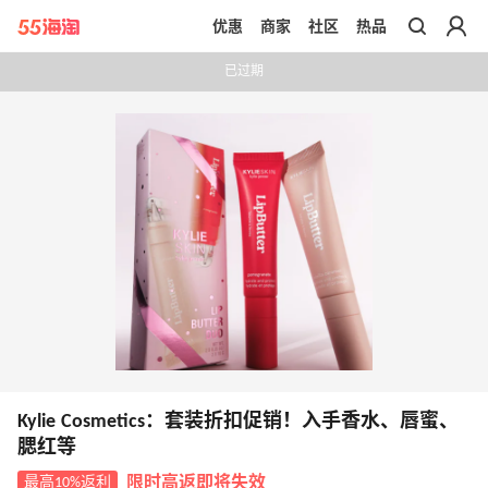
优惠
商家
社区
热品
带你去官网买正品
已过期
Kylie Cosmetics：套装折扣促销！入手香水、唇蜜、
腮红等
最高10%返利
限时高返即将失效