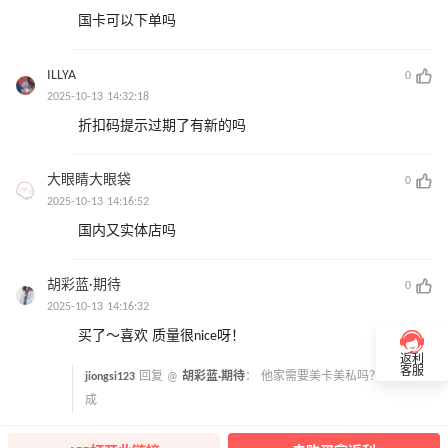
国卡可以下单吗
ILLYA
0
2025-10-13 14:32:18
折扣码提示过期了有新的吗
大眼睛大眼袋
0
2025-10-13 14:16:52
国内又实体店吗
胡彩蓝·期待
0
2025-10-13 14:16:32
买了～喜欢 质量很nice呀！
返利
客服
jiongsi123
回复 @
胡彩蓝·期待
：
他家需要美卡美私吗？之前没买
成