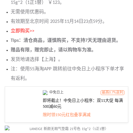
15g*2（1正1替） ￥123。
无需使用优惠码。
有效期至北京时间 2025年11月14日23点59分。
立即购买>>
Tips：清仓商品，谨慎购买，不支持7天无理由退货。
赠品有限，赠完即止，请以购物车为准。
发货地请选择【上海】。
注：使用55海淘APP 跳转前往中免日上小程序下单才享
有返利。
中免日上
最高0.7%返利
即将截止！中免日上小程序：双11大促 每满
500减60元
限时领150元红包叠享满减