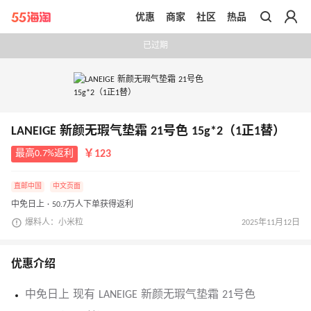
优惠
商家
社区
热品
带你去官网买正品
已过期
LANEIGE 新颜无瑕气垫霜 21号色 15g*2（1正1替）
最高0.7%返利
￥123
直邮中国
中文页面
中免日上 · 50.7万人下单获得返利
爆料人：小米粒
2025年11月12日
优惠介绍
中免日上 现有 LANEIGE 新颜无瑕气垫霜 21号色