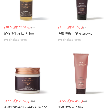
$28.5 (约202.81元)
$11.4 (约81.13元)
$50
$20
加强版生发精华 60ml
强效增稠护发素 250ML
@55haitao.com
@55haitao.com
$17.1 (约121.69元)
$4.56 (约32.45元)
$30
$16
强效增稠头发和头皮发膜 200ML
丰盈洗发水 250ML