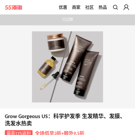
优惠
商家
社区
热品
带你去官网买正品
已过期
Grow Gorgeous US：科学护发季 生发精华、发膜、
洗发水热卖
最高11%返利
全场低至3折+额外9.5折