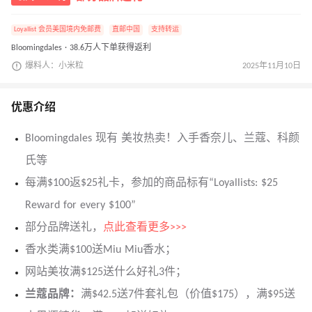
Loyallist 会员美国境内免邮费
直邮中国
支持转运
Bloomingdales · 38.6万人下单获得返利
爆料人：小米粒
2025年11月10日
优惠介绍
Bloomingdales 现有 美妆热卖！入手香奈儿、兰蔻、科颜
氏等
每满$100返$25礼卡，参加的商品标有“Loyallists: $25
Reward for every $100”
部分品牌送礼，
点此查看更多>>>
香水类满$100送Miu Miu香水；
网站美妆满$125送什么好礼3件；
兰蔻品牌：
满$42.5送7件套礼包（价值$175），满$95送