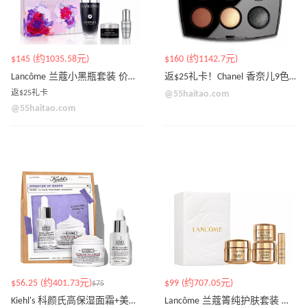
$145 (约1035.58元)
$160 (约1142.7元)
Lancôme 兰蔻小黑瓶套装 价值$182
返$25礼卡！Chanel 香奈儿9色眼影盘
返$25礼卡
@55haitao.com
@55haitao.com
$56.25 (约401.73元)
$99 (约707.05元)
$75
Kiehl's 科颜氏高保湿面霜+美白精华套装 价值$104
Lancôme 兰蔻箐纯护肤套装 价值$179