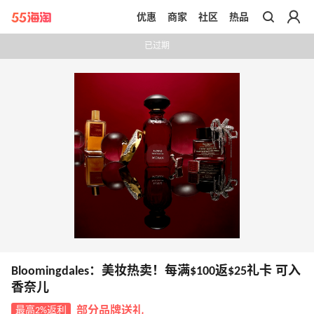
优惠
商家
社区
热品
带你去官网买正品
已过期
Bloomingdales：美妆热卖！每满$100返$25礼卡 可入
香奈儿
最高2%返利
部分品牌送礼