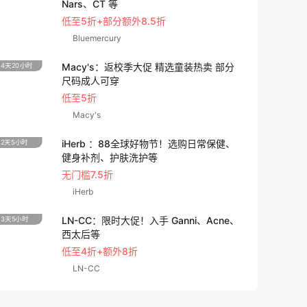
Nars、CT 等
低至5折+部分额外8.5折
Bluemercury
Macy's：返校季大促 精选童装热卖 部分
4天20小时
1天17
尺码成人可穿
低至5折
Macy's
iHerb ：88全球好物节！选购日常保健、
2天5小时
4天17
健身补剂、护肤洗护等
无门槛7.5折
iHerb
LN-CC：限时大促！入手 Ganni、Acne、
3天5小时
5天20
西太后等
低至4折+额外8折
LN-CC