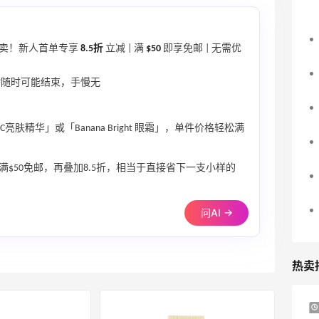
卖！新人首单专享
8.5折
立减 | 满
$50
即享免邮 | 无需优
活动随时可能结束，手慢无
维C亮肤精华」或「Banana Bright 眼霜」，单件价格轻松满
$50免邮，再叠加8.5折，相当于直接省下一支小样的
问AI →
热卖
Suit Negozi：夏季大促！DVN 麂皮运动鞋
2天11小时