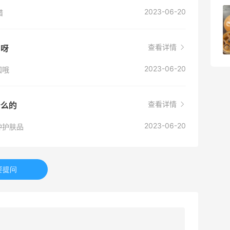
2023-06-20
错
京东买戴维贝拉连衣裙，融合中式风很好
看！
1
08月08日
查看详情
国呀
2023-06-20
国哦
查看详情
什么的
2023-06-20
种护肤品
要提问