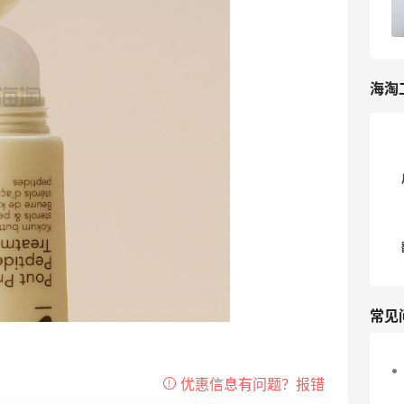
2
我爱写攻略
海淘
常见