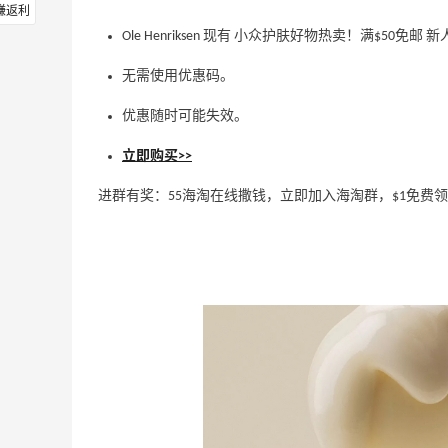
赚返利
Ole Henriksen 现有 小众护肤好物热卖！满$50免邮 
无需使用优惠码。
优惠随时可能失效。
立即购买>>
进群有奖：55海淘在线撒钱，立即加入海淘群，$1免费