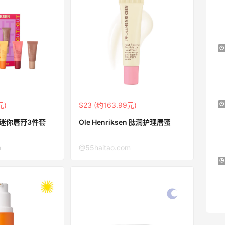
史低价2000元不到
SS26时尚大牌低至5.5折
Suit Negozi
Bloomingdales：美妆大促！入手 Dior、
1天17小时
Prada、TF 等
满$200享8.5折优惠+部分送好礼
Bloomingdales
元)
Mytheresa：折扣区时尚上新热卖 关注
$23 (约163.99元)
9天11小时
TOTEME、ZIMMERMAN 等
en 迷你唇膏3件套
Ole Henriksen 肽润护理唇蜜
享额外9折
Mytheresa
m
@55haitao.com
Macy's：Lancome 兰蔻美妆大促低至5折
12天20小时
满赠三重好礼
低门槛入手7件套
Macy's