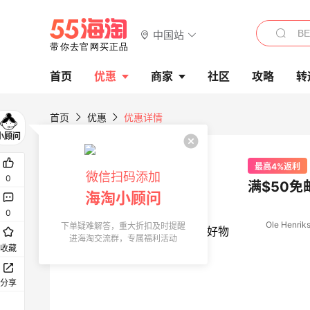
中国站
首页
优惠
商家
社区
攻略
转
首页
优惠
优惠详情
最高4%返利
微信扫码添加
0
满$50免
海淘小顾问
0
Ole Henrik
下单疑难解答，重大折扣及时提醒
进海淘交流群，专属福利活动
收藏
分享