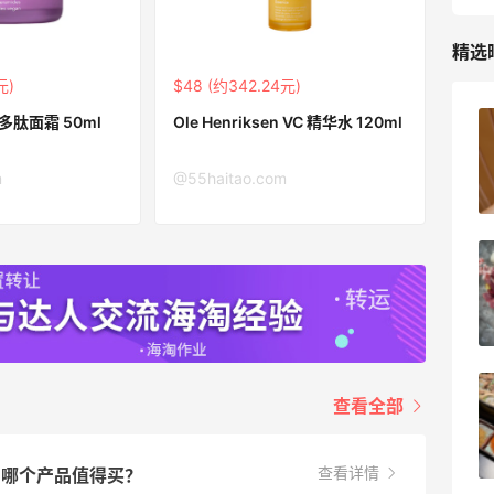
精选
元)
$48 (约342.24元)
n 多肽面霜 50ml
Ole Henriksen VC 精华水 120ml
苦巧咸酪碎银子 | 喜茶最夯的一杯️
m
@55haitao.com
1
08月08日
深夜美食，打卡自贡小烧烤
1
08月08日
iHerb8月第一单！日常补给囤起来
查看全部
1
08月08日
查看详情
用？哪个产品值得买？