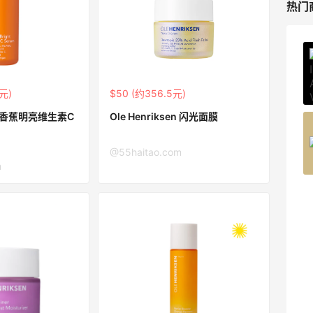
热门
ERGO Baby
4%返利
62人获得返利
5元)
$50 (约356.5元)
sen 香蕉明亮维生素C
Ole Henriksen 闪光面膜
Belly Bandit
4%返利
@55haitao.com
42人获得返利
m
TIMEBEAM (US)
最高10%返利
285人获得返利
RFM Denim
6%返利
86人获得返利