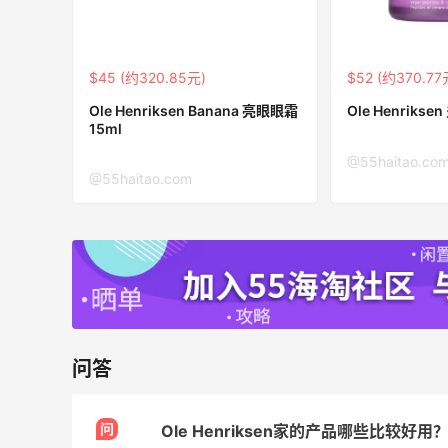
$45 (约320.85元)
$52 (约370.77
Ole Henriksen Banana 亮眼眼霜
Ole Henrikse
面
淘宝买维达抽纸，给家里囤点货！
15ml
@55haitao.co
2
1
@55haitao.com
08月08日
闪购买李若桃酸奶，2杯很划算！！
1
1
08月08日
s
高端面霜欧米达钻石面霜购入
问答
1
1
08月08日
问
Ole Henriksen家的产品哪些比较好