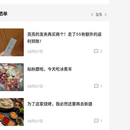
晒单
3/5
亮亮的发夹再买两个！走了55有额外的返
利到账！
2
08月07日
贴秋膘啦，今天吃冰煮羊
1
08月07日
为了这家烧烤，我必然还要再去新疆
1
08月07日