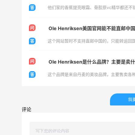
答
他们家的香蕉提亮眼霜、骨胶原vc精华都还不
美团买黄式壹品汇芋圆，好吃不贵！！
1
1
08月08日
问
Ole Henriksen美国官网能不能直邮中
答
这个网站暂时不支持直邮中国的，只能转运回
问
Ole Henriksen是什么品牌？主要是卖
答
这个品牌是来自丹麦的美妆品牌，主要售卖各
我
评论