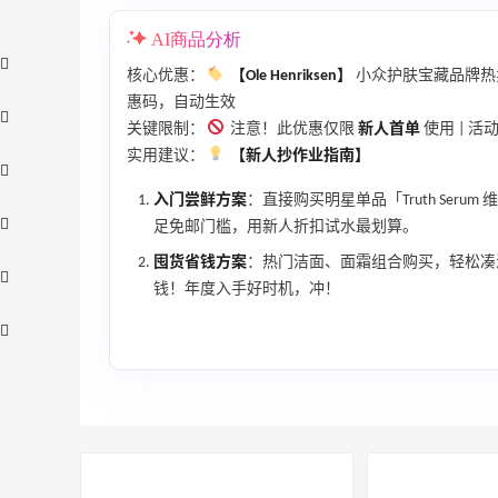
AI商品分析
核心优惠：
【Ole Henriksen】
小众护肤宝藏品牌热
惠码，自动生效
关键限制：
注意！此优惠仅限
新人首单
使用 | 
实用建议：
【新人抄作业指南】
入门尝鲜方案
：直接购买明星单品「Truth Serum 
足免邮门槛，用新人折扣试水最划算。
囤货省钱方案
：热门洁面、面霜组合购买，轻松凑满
钱！年度入手好时机，冲！
【55专享】Bobbi Brown 美网：美妆礼
2天23小时