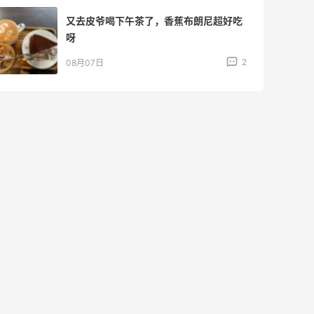
又去皮爷喝下午茶了，香蕉布朗尼超好吃
呀
2
08月07日