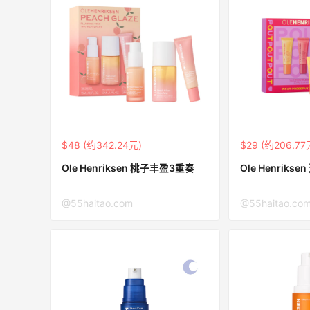
遇！满$150立省$50
满赠正装橘子眼霜+精华唇蜜等好礼
Bobbi Brown
Bloomingdales：时尚热卖！入手珑骧、
1天17小时
Tory Burch、拉夫劳伦等
每满$100返$25礼卡
Bloomingdales
$48 (约342.24元)
Columbia Sportswear：夏季大促！哥伦
$29 (约206.77
4天17小时
比亚运动热卖
Ole Henriksen 桃子丰盈3重奏
Ole Henriks
低至6折
Columbia Sportswear
@55haitao.com
@55haitao.co
、
Space NK UK：美妆护肤大促！入Lisa
5天20小时
Eldridge、Hourglass、伊索等
新人首单享8折
Space NK UK