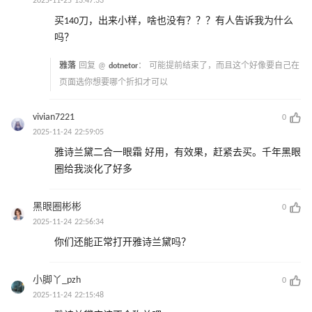
2025-11-25 13:47:33
买140刀，出来小样，啥也没有？？？有人告诉我为什么
吗？
雅落
回复 @
dotnetor
：
可能提前结束了，而且这个好像要自己在
页面选你想要哪个折扣才可以
vivian7221
0
2025-11-24 22:59:05
雅诗兰黛二合一眼霜 好用，有效果，赶紧去买。千年黑眼
圈给我淡化了好多
黑眼圈彬彬
0
2025-11-24 22:56:34
你们还能正常打开雅诗兰黛吗？
小脚丫_pzh
0
2025-11-24 22:15:48