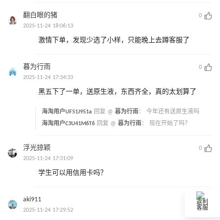
翻白眼的猪
0
2025-11-24 18:06:13
激情下单，发现少选了小样，只能晚上去蹲客服了
暮为行雨
0
2025-11-24 17:34:33
黑五下了一单，送原生液，东西齐全，真的太划算了
海淘用户UF51J951a
回复 @
暮为行雨
：
今年还有送原生液吗
海淘用户C3U41M6T6
回复 @
暮为行雨
：
现在开始了吗？
浮光掠颖
0
2025-11-24 17:31:09
学生可以用信用卡吗？
aki911
0
返利
客服
2025-11-24 17:29:52