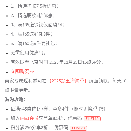
1、精选护肤7.5折优惠；
2、精选底妆8折优惠；
3、满$85送钢铁侠面膜*4；
4、满$65送好礼3件；
5、满$60送6件套礼包；
无需使用优惠码。
有效期至北京时间 2025年11月25日15点59分。
立即购买>>
商家专属返利券可在
【2025黑五海淘季】
页面领取，每天10
点限量更新。
海淘攻略：
每满$45自选1小样，至多4件（随时更换/售罄）
加入
E-list会员
享首单8.5折，优惠码
ELIST15
积分满250分享8折， 优惠码
ELIST20