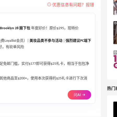
满$200享8.5折优惠+部分送好礼
Bloomingdales
Mytheresa：折扣区时尚上新热卖 关注
9天19小时
Brooklyn 28 腋下包
年度好价！原价$295，现特价
TOTEME、ZIMMERMAN 等
享额外9折
yallist会员）|
美妆品类不参与活动
|
强烈建议PC端下
Mytheresa
友好，有砍单风险
Macy's：Lancome 兰蔻美妆大促低至5折
13天4小时
满赠三重好礼
足免邮门槛，实付$177即可获得$25礼卡，相当于包包净
低门槛入手7件套
Macy's
他商品至$200+，使用本次获得的$25礼卡进行下次消
热门
问AI →
ERGO Baby
4%返利