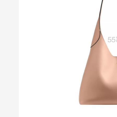
【55专享】Bobbi Brown 美网：美妆礼
3天7小时
遇！满$150立省$50
满赠正装橘子眼霜+精华唇蜜等好礼
Bobbi Brown
Bloomingdales：时尚热卖！入手珑骧、
2天1小时
Tory Burch、拉夫劳伦等