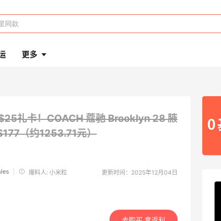
运
更多
$25礼卡！COACH 蔻驰 Brooklyn 28 腋
$177（约1253.71元）
les
|
爆料人: 小米粒
更新时间：2025年12月04日
去购买 拿返利