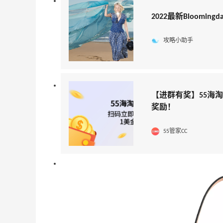
2022最新Bloomin
攻略小助手
【进群有奖】55海
奖励！
55管家CC