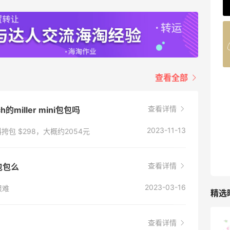
62人获得返利
Belly Bandit
4%返利
42人获得返利
查看全部
TIMEBEAM (US)
最高10%返利
查看详情
285人获得返利
h的miller mini包包吗
2023-11-13
op 斜挎包 $298，大概约2054元
RFM Denim
6%返利
86人获得返利
查看详情
包包么
2023-03-16
很难
精选
查看详情
山缓缓火锅，锅底够味，牛肉实在