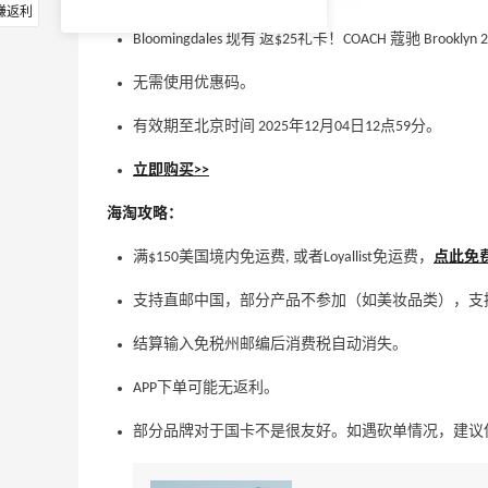
赚返利
Bloomingdales 现有 返$25礼卡！COACH 蔻驰 Brook
无需使用优惠码。
有效期至北京时间 2025年12月04日12点59分。
立即购买>>
海淘攻略：
满$150美国境内免运费, 或者Loyallist免运费，
点此免费加
支持直邮中国，部分产品不参加（如美妆品类），支持 Visa/M
结算输入免税州邮编后消费税自动消失。
APP下单可能无返利。
部分品牌对于国卡不是很友好。如遇砍单情况，建议