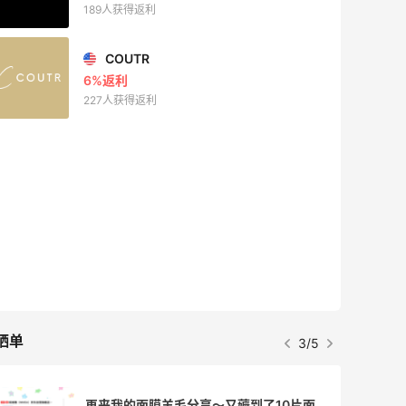
189人获得返利
COUTR
6%返利
227人获得返利
晒单
3/5
再来我的面膜羊毛分享～又薅到了10片面