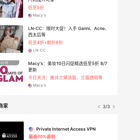
低至5折
Macy's
LN-CC：限时大促！入手 Ganni、Acne、
3天13小时
2天13
西太后等
低至4折+额外8折
LN-CC
Macy's：美妆10日闪促精选低至5折 8/7
4小时
9天4小
更新
今日关注：雅诗兰黛洁面、兰蔻遮瑕等
Macy's
商家
3/3
Private Internet Access VPN
最高70%返利