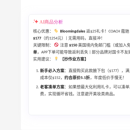
每满$100返$25礼卡
Bloomingdales
AI商品分析
、
iHerb ：88全球好物节！选购日常保健、
2天13小时
核心优惠：
Bloomingdales
返$25礼卡！COACH 蔻驰
健身补剂、护肤洗护等
$177
（约1254元）| 无需用码，直接冲！
无门槛7.5折
关键限制：
注意
$150
美国境内免邮门槛（或加入免费Lo
iHerb
单
，APP下单可能导致返利丢失 | 部分品牌对国卡不
Macy's：美妆精选10日闪促 低至5折+免
9天4小时
实用建议：
【抄作业方案】
邮
新手必入方案
：直接购买此款腋下包（$177），满
关注兰蔻、雅诗兰黛等 每日更新
成本仅$152，
约合原价5.1折
，年度低价手慢无！
Macy's
老客凑单方案
：如果想最大化利用礼卡，可以凑单其
费，实现循环省钱。注意避开美妆类商品。
Mac Duggal
最高2%返利