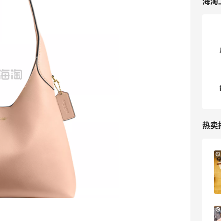
海淘
热卖
Columbia Sportswear：夏季大促！哥伦
5天1小时
比亚运动热卖
低至6折
Columbia Sportswear
Bloomingdales：美妆大促！入手 Dior、
2天1小时
Prada、TF 等