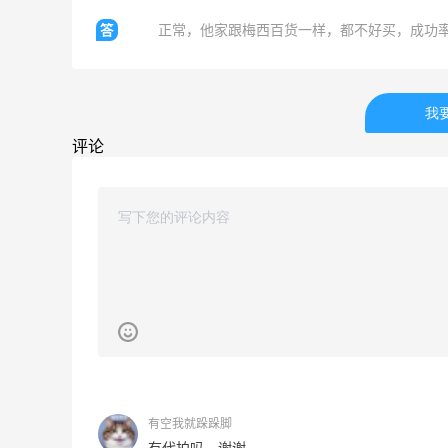
利到账！
答
正常，他家跟梅西百货一样，都不好买，成功
1
2
08月07日
我
贴秋膘啦，今天吃冰煮羊
评论
2
1
08月07日
为了这家烧烤，我必然还要再去新疆
3
1
08月07日
又去皮爷喝下午茶了，香蕉布朗尼超好吃
呀
4
2
08月07日
有空我就跺跺脚
有代拍吗，谢谢