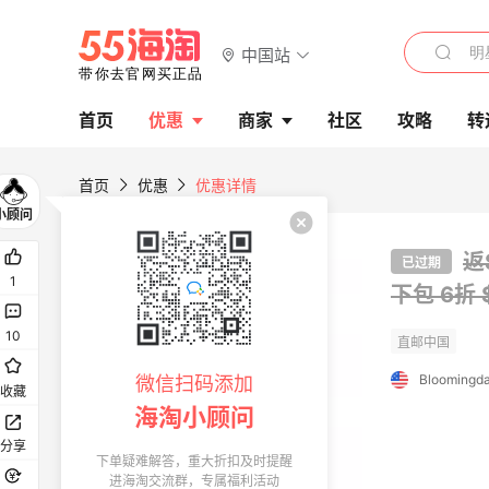
中国站
首页
优惠
商家
社区
攻略
转
首页
优惠
优惠详情
返
已过期
1
下包
6折 
10
Bloomingda
微信扫码添加
收藏
海淘小顾问
分享
下单疑难解答，重大折扣及时提醒
进海淘交流群，专属福利活动