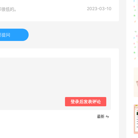
2023-03-10
率很低的。
2
08月07日
要提问
可莎蜜儿的恰巴塔，味道有点怪怪的
2
08月07日
羊毛薅的实在有点多～积攒的最后一篇羊
毛贴啦
1
08月07日
登录后发表评论
除了面膜，我还薅到面霜、粉底液、润肤
最新
乳、安睡裤等等
1
08月07日