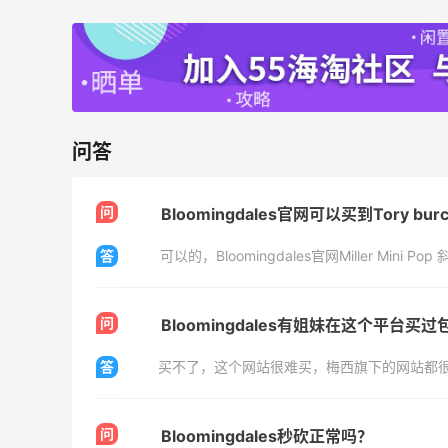
6061人成功下单
Biōkreativ
30%返利
54人获得返利
问答
Eileen Fisher
最高2%返利
问
5139人获得返利
Bloomingdales官网可以买到Tory burc
答
可以的，Bloomingdales官网Miller Mini P
Matte Collection
最高3%返利
510人获得返利
问
Bloomingdales有姐妹在这个平台买过
答
买不了，这个网站很难买，梅西旗下的网站都
问
Bloomingdales秒砍正常吗？
亮亮的发夹再买两个！走了55有额外的返