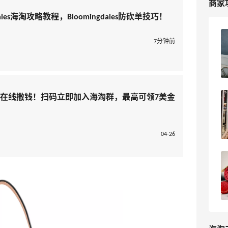
商家
gdales海淘攻略教程，Bloomingdales防砍单技巧！
Bloomingdales布鲁明美国官网海淘攻略
7分钟前
教程！
3
我爱写攻略
淘在线撒钱！扫码立即加入海淘群，最高可领7美金
Bloomingdales官网2025黑五海淘折扣
预测！布鲁明官网黑五海淘经验
2
浪里一条鱼
04-26
2025最新Bloomingdales官网海淘攻
略，布鲁明戴尔官网海淘教程
6
我爱写攻略