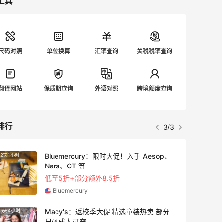
工具
尺码对照
单位换算
汇率查询
关税税率查询
翻译网站
保质期查询
外语对照
跨境额度查询
排行
3/3
Bluemercury：限时大促！入手 Aesop、
2天1小时
3天7小
Nars、CT 等
低至5折+部分额外8.5折
Bluemercury
Macy's：返校季大促 精选童装热卖 部分
5天4小时
2天1小
尺码成人可穿