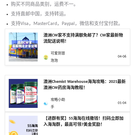
购买不同商品类别，运费不一。
支持直邮中国，支持转运。
支持Visa，MasterCard，Paypal，微信和支付宝付款。
澳洲CW家不支持满额免邮了？CW家最新物
流配送说明！
可爱到冒
04-06
泡泡
澳洲Chemist Warehouse海淘攻略：2021最新
澳洲CW药房海淘教程！
攻略小助
01-04
手
【进群有奖】55海淘在线撒钱！扫码立即加
入海淘群，最高可领7美金奖励！