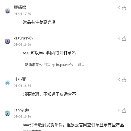
鑀绱樰
0
01-04 17:50
赠品有生姜高光没
kagura1989
0
01-04 16:56
MAC可以半小时内取消订单吗
奶油泡芙99
回复 @
kagura1989
：
可以
叶小亚
0
01-04 16:54
想买遮瑕，不知道干皮适合不
FannyQiu
0
01-04 16:16
mac订单收到发货邮件，但是去官网查订单显示有些产品