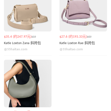
$35.4 (约247.97元)
$27.6 (约193.33元)
$59
$69
Katie Loxton Zana 斜挎包
Katie Loxton Rae 斜挎包
@55haitao.com
@55haitao.com