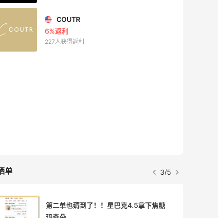
COUTR
6%返利
227人获得返利
晒单
3/5
第二单也薅到了！！星巴克4.5拿下焦糖
玛奇朵