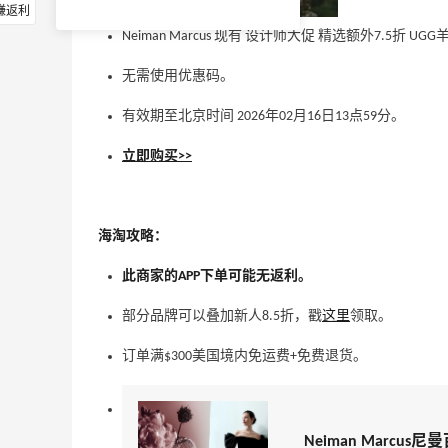
赚返利
Neiman Marcus 现有 设计师大促 精选额外7.5折 UG
无需使用优惠码。
有效期至北京时间 2026年02月16日13点59分。
立即购买>>
海淘攻略：
此商家的APP下单可能无返利。
部分品牌可以叠加新人8.5折，戳
这里
领取。
订单满$300美国境内免运费+免费退货。
Neiman Marc