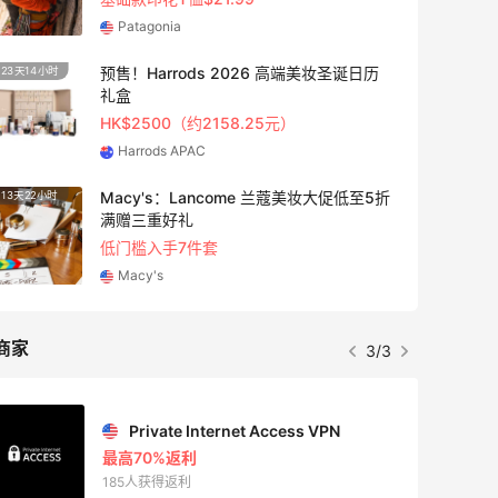
Patagonia
预售！Harrods 2026 高端美妆圣诞日历
23天14小时
5天22
礼盒
HK$2500（约2158.25元）
Harrods APAC
Macy's：Lancome 兰蔻美妆大促低至5折
13天22小时
5天19
满赠三重好礼
低门槛入手7件套
Macy's
商家
3/3
Private Internet Access VPN
最高70%返利
185人获得返利