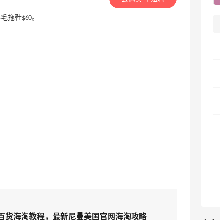
G羊毛拖鞋$60。
us尼曼百货海淘教程，最新尼曼美国官网海淘攻略