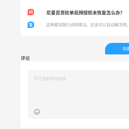
3
0
08月07日
问
尼曼百货砍单后预授权未恢复怎么办？
答
这种要找银行说明情况，应该可以自动解冻吧，
除了面膜，我还薅到面霜、粉底液、润肤
乳、安睡裤等等
3
1
08月07日
我
评论
再来我的面膜羊毛分享～又薅到了10片面
膜+2片眼膜
1
1
08月07日
京东薅面膜太爽啦～每天都可以收货面膜
3
1
08月07日