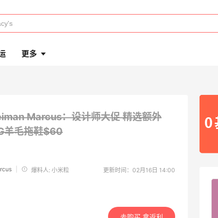
运
更多
eiman Marcus：设计师大促 精选额外
G羊毛拖鞋$60
rcus
|
爆料人: 小米粒
更新时间：02月16日 14:00
去购买 拿返利