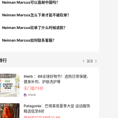
Neiman Marcus可以直邮中国吗？
Neiman Marcus怎么下单才能不被砍单？
Neiman Marcus砍单了什么时候退款？
Neiman Marcus如何联系客服？
排行
3/3
iHerb ：88全球好物节！选购日常保健、
3天7小时
4天1小
健身补剂、护肤洗护等
无门槛7.5折
iHerb
Patagonia：巴塔美官夏季大促 运动服饰
24天7小时
2天19
精选低至6折
基础款印花T恤$21.99