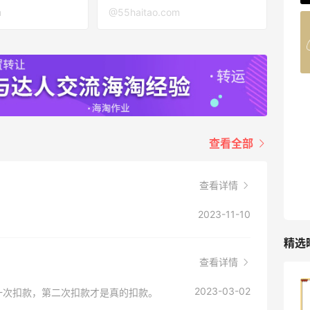
m
@55haitao.com
Belly Bandit
4%返利
42人获得返利
TIMEBEAM (US)
最高10%返利
282人获得返利
查看全部
RFM Denim
6%返利
查看详情
85人获得返利
2023-11-10
精选
查看详情
？
2023-03-02
Origins悦木之源美网海淘攻略，Origins
一次扣款，第二次扣款才是真的扣款。
海淘教程