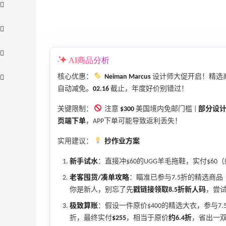
AI商品分析
核心优惠：
Neiman Marcus
设计师大促开启！精选
自动减免。
02.16
截止，年度好价别错过！
关键限制：
注意
$300
美国境内免邮门槛 |
部分设
页端下单
，APP下单可能导致返利丢失！
实用建议：
抄作业方案
【55专享】Bobbi Brown 美网：美妆礼
4天1小时
遇！满$150立省$50
新手试水
：直接冲$60的UGG羊毛拖鞋，实付$6
满赠正装橘子眼霜+精华唇蜜等好礼
老客囤货/凑单攻略
：瞄准已参与7.5折的精选商品（如T
Bobbi Brown
你是新人，别忘了先
戳链接领取8.5折新人码
，尝
Bloomingdales：时尚热卖！入手珑骧、
2天19小时
极致算账
：假设一件原价$400的精选大衣，参与7.
Tory Burch、拉夫劳伦等
折，最终实付
$255
，相当于原价
约6.4折
，省出一
每满$100返$25礼卡