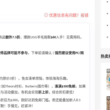
商品
额外7.5折
，爆款UGG羊毛拖鞋
$60
入手！无需用码，
计师品牌可能不参与
，下单前请确认 |
强烈建议使用PC/网
热卖
Bloomingdales：美妆大促！入手 Dior、
2天19小时
Prada、TF 等
0（约原价5折），免去凑单烦恼，体验海淘乐趣。
满$200享8.5折优惠+部分送好礼
heory衬衫、Burberry围巾等），
凑满$300免邮
。如果
Bloomingdales
试与活动叠加，有机会实现
折上折
，综合折扣更低！
【55专享】Base Blu：时尚上新热卖 关注
3天7小时
5折后为$300，刚好达到免邮门槛。若还能叠加新人8.5
PRADA、LOEWE、加拿大鹅等
双鞋！手慢无，赶紧冲！
享9折优惠