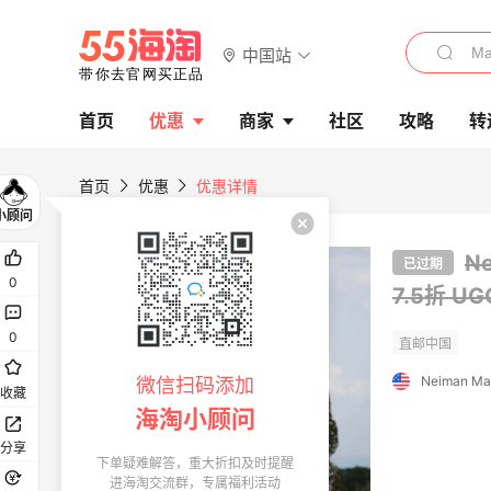
中国站
首页
优惠
商家
社区
攻略
转
首页
优惠
优惠详情
N
已过期
0
7.5折
UG
0
Neiman Ma
微信扫码添加
收藏
海淘小顾问
分享
下单疑难解答，重大折扣及时提醒
进海淘交流群，专属福利活动