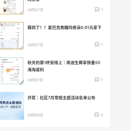
1
08月07日
薅到了！！星巴克焦糖玛奇朵0.01元拿下
1
08月07日
秋天的第1杯安排上｜库迪生椰拿铁叠55
海淘返利
1
08月07日
开奖｜社区7月常规主题活动名单公布
2
08月06日