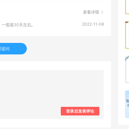
1
08月07日
查看详情
2022-11-08
一般是30天左右。
哈哈，这杯霸王茶姬买得真划算！
1
08月07日
要提问
Dr.Levy精华效果给到夯
1
08月07日
Julian Bakery乳清蛋白棒 | 配料干净到感
人！
登录后发表评论
1
08月07日