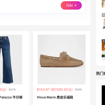
问AI →
Base Blu
LN-CC：限时大促！入手 Ganni、Acne、
4天7小时
西太后等
低至4折+额外8折
LN-CC
Mytheresa：折扣区时尚上新热卖 关注
10天13小时
TOTEME、ZIMMERMAN 等
享额外9折
Mytheresa
热门
95元)
$154.87 (约1080.65元)
$278
$295
ERGO Baby
4%返利
m Palazzo 牛仔裤
Vince Marin 麂皮乐福鞋
62人获得返利