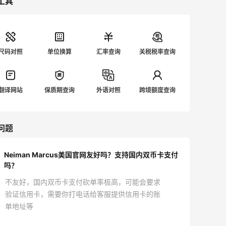
工具
尺码对照
单位换算
汇率查询
关税税率查询
翻译网站
保质期查询
外语对照
跨境额度查询
问题
Neiman Marcus美国官网友好吗？支持国内双币卡支付
吗？
不友好，国内双币卡支付砍单率极高，可能会要求
验证信用卡，需要你打电话给客服提供信用卡的账
单地址等