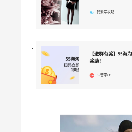
我爱写攻略
【进群有奖】55海
奖励！
55管家CC