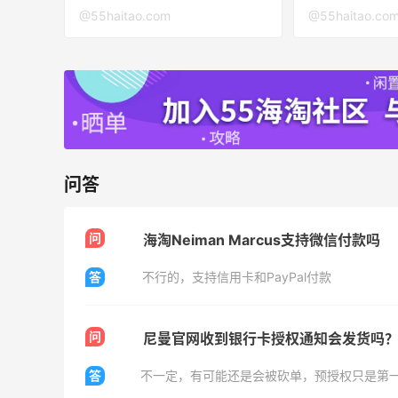
@55haitao.com
@55haitao.co
Biōkreativ
30%返利
54人获得返利
Eileen Fisher
最高2%返利
5135人获得返利
问答
Matte Collection
最高3%返利
问
海淘Neiman Marcus支持微信付款吗
510人获得返利
答
不行的，支持信用卡和PayPal付款
问
尼曼官网收到银行卡授权通知会发货吗
羊毛薅的实在有点多～积攒的最后一篇羊
答
不一定，有可能还是会被砍单，预授权只是第
毛贴啦