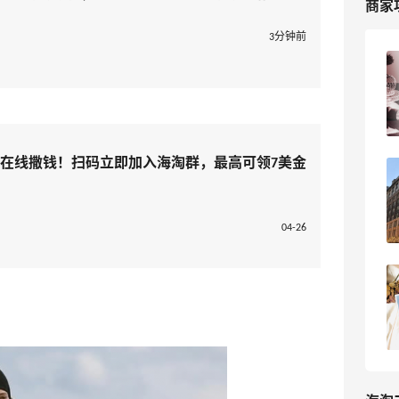
商家
3分钟前
Neiman Marcus尼曼百货海淘教程，
2026最新尼曼美国官网海淘攻略
3
我爱写攻略
淘在线撒钱！扫码立即加入海淘群，最高可领7美金
有没有大佬教教我 如何攻克尼曼梅西百货
海淘网站！！
14
程程1102
04-26
尼曼百货防砍单小技巧，解锁百货网站的
脚步不能停
50
kingbo花