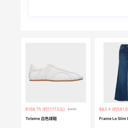
Bloomingdales
Macy's：返校季大促 精选童装热卖 部分
5天22小时
尺码成人可穿
低至5折
Macy's
折
Columbia Sportswear：夏季大促！哥伦
5天19小时
比亚运动热卖
低至6折
Columbia Sportswear
$168.75 (约1177.5元)
$83.4 (约581.
$450
Mac Duggal
最高2%返利
Toteme 白色球鞋
Frame Le Sli
6028人成功下单