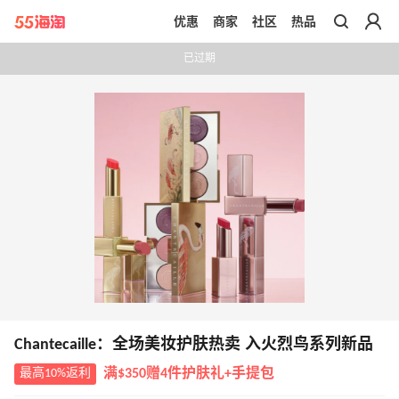
优惠
商家
社区
热品
带你去官网买正品
已过期
Chantecaille：全场美妆护肤热卖 入火烈鸟系列新品
最高10%返利
满$350赠4件护肤礼+手提包