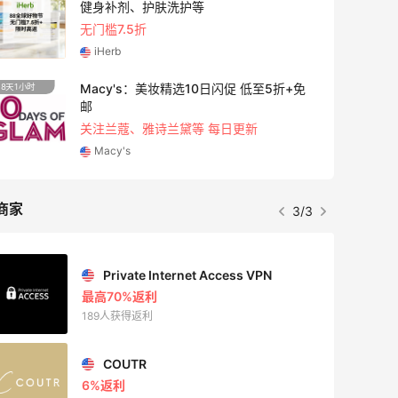
健身补剂、护肤洗护等
无门槛7.5折
iHerb
Macy's：美妆精选10日闪促 低至5折+免
8天1小时
5天1小
邮
关注兰蔻、雅诗兰黛等 每日更新
Macy's
商家
3/3
Private Internet Access VPN
最高70%返利
189人获得返利
COUTR
6%返利