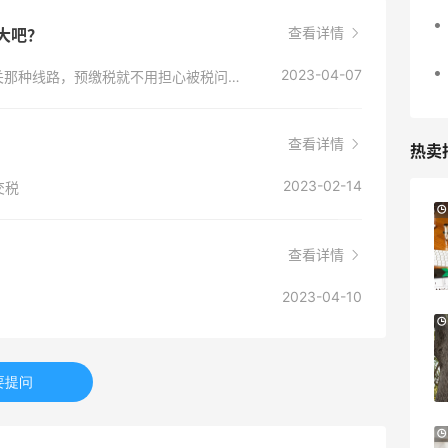
查看详情
很大吧？
2023-04-07
他家部分商品是支持阳光清关的，选到阳光清关那种线路，预缴税就不用担心被税问题，如果是选到非阳光的，**看运气。
查看详情
热卖
2023-02-14
交税
Suit Negozi：夏季大促！DVN 麂皮运动鞋
1天16小时
史低价2000元不到
查看详情
SS26时尚大牌低至5.5折
Suit Negozi
2023-04-10
Bloomingdales：美妆大促！入手 Dior、
22小时
Prada、TF 等
满$200享8.5折优惠+部分送好礼
要提问
Bloomingdales
Mytheresa：折扣区时尚上新热卖 关注
8天16小时