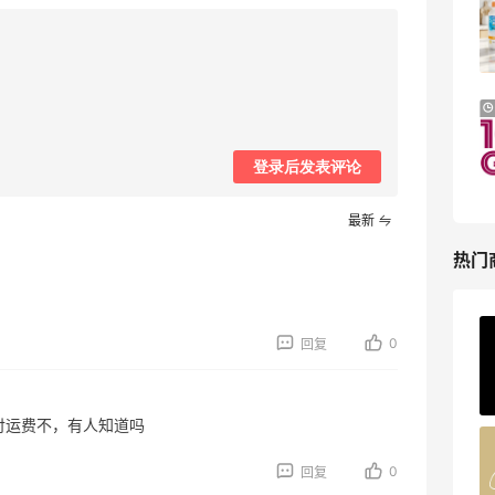
TOTEME、ZIMMERMAN 等
享额外9折
Mytheresa
Il duomo：时尚上新热卖！入手
24天10小时
Lemaire、Moncler、Acne 等
新人首单7.5折优惠
登录后发表评论
Il duomo
最新
热门
ERGO Baby
0
回复
4%返利
62人获得返利
付运费不，有人知道吗
Belly Bandit
0
回复
4%返利