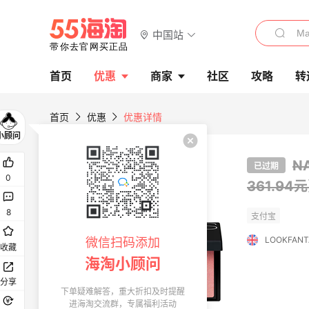
中国站
首页
优惠
商家
社区
攻略
转
首页
优惠
优惠详情
N
已过期
0
361.94
8
LOOKFANT
微信扫码添加
收藏
海淘小顾问
分享
下单疑难解答，重大折扣及时提醒
进海淘交流群，专属福利活动