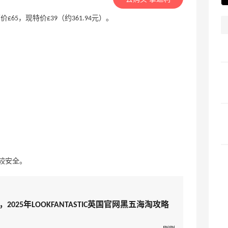
原价£65，现特价£39（约361.94元）。
较安全。
2025年LOOKFANTASTIC英国官网黑五海淘攻略