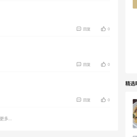
42人获得返利
TIMEBEAM (US)
最高10%返利
0
回复
286人获得返利
RFM Denim
6%返利
87人获得返利
0
回复
精选
0
回复
iherb打工人**三件套 | 内调外养篇！
更多...
1
08月09日