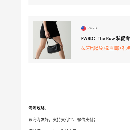
Eileen Fisher
最高2%返利
5134人获得返利
FWRD
FWRD：The Row 私促专场
Matte Collection
6.5折起免税直邮+礼
最高3%返利
510人获得返利
开奖｜社区7月常规主题活动名单公布
海淘攻略
：
1
1
08月06日
该海淘友好，支持支付宝、微信支付；
Bobbi Brown美网2026黑五海淘活动什