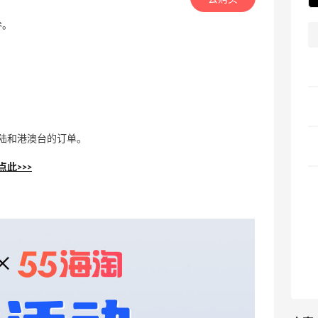
券。
陆和港澳台的订单。
此>>>