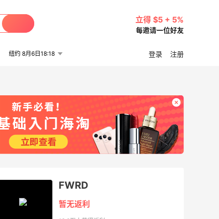
立得 $5 + 5%
每邀请一位好友
纽约 8月6日18:18
登录
注册
FWRD
暂无返利