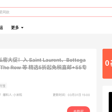
运
更多
密大促！入 Saint Laurent、Bottega
The Row 等
精选5折起免税直邮+55专
爆料人: 小米粒
更新时间：03月31日 15:00
去购买