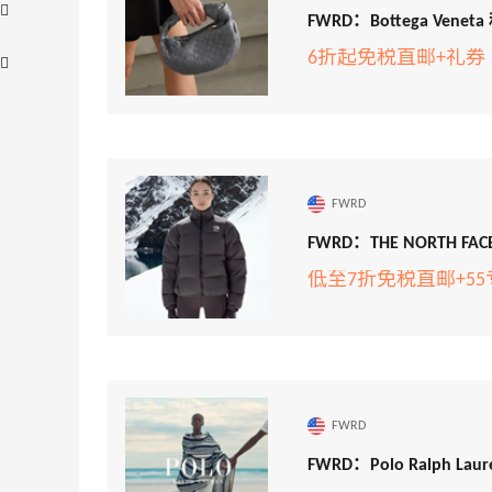
FWRD：Bottega Ven
6折起免税直邮+礼券
FWRD
adidas HK：精选正价产品促销！入球
3天18小时
衣、金属银跆拳道鞋等
FWRD：THE NORTH 
2件8折 叠加满HK$1800-100
低至7折免税直邮+5
adidas HK
【55专享】Bobbi Brown 美网：美妆礼
4天12小时
遇！满$150立省$50
满赠正装橘子眼霜+精华唇蜜等好礼
Bobbi Brown
FWRD
Diesel Europe：折扣区上新热卖！入手包
2天18小时
FWRD：Polo Ralph
袋、服饰、鞋履等