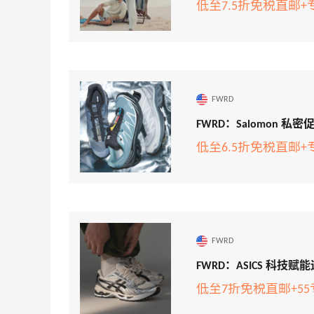
低至7.5折免税直邮
低至5折
Diesel Europe
6小时
Maje US：限时闪促！入手明星同款服饰
精选低至2折
Maje US
FWRD
FWRD：Salomon 私密
低至6.5折免税直邮
Mac Duggal
最高2%返利
6012人成功下单
FWRD
FWRD：ASICS 科
Biōkreativ
低至7折免税直邮+5
30%返利
54人获得返利