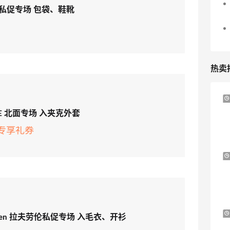
eta 私促专场 包袋、鞋靴
热卖
6小时
Sandro us：限时闪促！法式美衣精选
FACE 北面专场 入夹克外套
低至2折 千鸟格连衣裙$95
5专享礼券
Sandro us
【55专享】Base Blu：时尚上新热卖 关注
3天18小时
PRADA、LOEWE、加拿大鹅等
享9折优惠
Base Blu
Bloomingdales：美妆大促！入手 Dior、
3天6小时
 Lauren 拉夫劳伦私促专场 入毛衣、开衫
Prada、TF 等