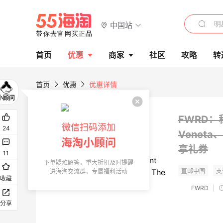
中国站
首页
优惠
商家
社区
攻略
转
首页
优惠
优惠详情
FWRD：私
微信扫码添加
24
Veneta、
海淘小顾问
享礼券
11
下单疑难解答，重大折扣及时提醒
进海淘交流群，专属福利活动
收藏
FWRD
|
分享