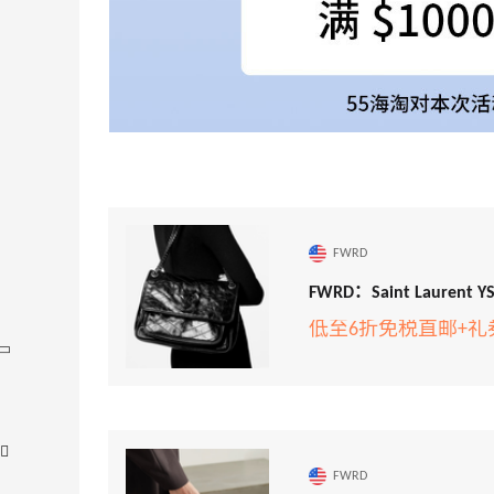
FWRD
低至6折免税直邮+礼
FWRD