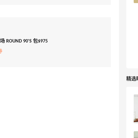
TIMEBEAM (US)
最高10%返利
282人获得返利
 ROUND 90'S 包$975
RFM Denim
券
6%返利
85人获得返利
精选
Evelom卸妆膏--卸妆膏中的“爱马仕”
4
08月05日
FWRD黑五2026海淘奢侈品折扣力度大