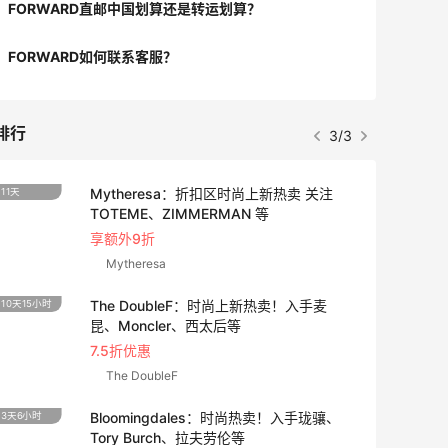
FORWARD直邮中国划算还是转运划算？
FORWARD如何联系客服？
排行
3/3
Mytheresa：折扣区时尚上新热卖 关注
11天
3天18
TOTEME、ZIMMERMAN 等
享额外9折
Mytheresa
The DoubleF：时尚上新热卖！入手麦
10天15小时
4天12
昆、Moncler、西太后等
7.5折优惠
The DoubleF
Bloomingdales：时尚热卖！入手珑骧、
3天6小时
2天18
Tory Burch、拉夫劳伦等