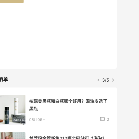
晒单
3/5
柏瑞美黑瓶和白瓶哪个好用？混油皮选了
黑瓶
3
08月05日
兰蔻粉金管新色212哪个网站可以海淘？