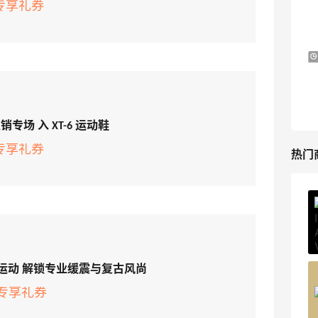
+专享礼券
满$200享8.5折优惠+部分送好礼
Bloomingdales
LN-CC：限时大促！入手 Ganni、Acne、
4天18小时
西太后等
低至4折+额外8折
LN-CC
促销专场 入 XT-6 运动鞋
+专享礼券
热门
ERGO Baby
4%返利
62人获得返利
技赋能运动 解锁专业缓震与复古风尚
Belly Bandit
5专享礼券
4%返利
42人获得返利