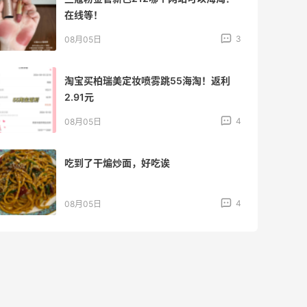
在线等！
3
08月05日
淘宝买柏瑞美定妆喷雾跳55海淘！返利
2.91元
4
08月05日
吃到了干煸炒面，好吃诶
4
08月05日