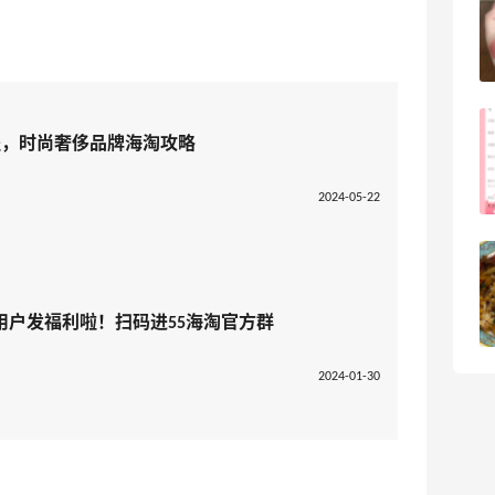
吗？
3
08月05日
FWRD美网2026黑五海淘活动什么时候
程，时尚奢侈品牌海淘攻略
开始？
3
08月05日
2024-05-22
【黑五海淘攻略】Bobbi Brown黑五
2026海淘折扣预测！
用户发福利啦！扫码进55海淘官方群
1
08月05日
2024-01-30