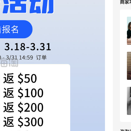
商家
【黑五直邮海淘攻略】FWRD黑五2026
海淘折扣预测！
1
浪里一条鱼
2026最新FWRD官网海淘教程，时尚奢
侈品牌海淘攻略
6
我爱写攻略
FWRD可以用支付宝付款吗？为什么
FWRD官网无法选择支付宝付款？
4
海淘爱问