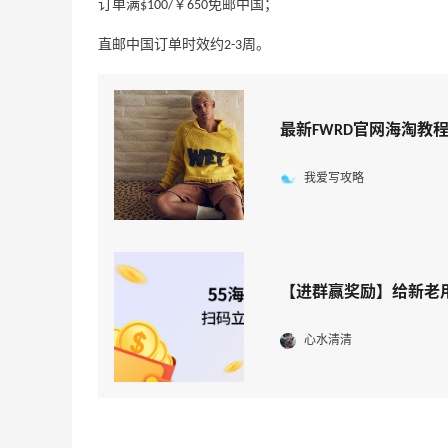
订单满$100/￥650免邮中国；
么时候开始？
直邮中国订单时效约2-3周。
3
1
08月06日
碳水快乐｜童年回忆李先生牛肉面🍜
最新FWRD官网海淘教
3
3
08月06日
我爱写攻略
户外运动防-晒｜蜜丝婷开挂摇摇乐实测
🏃
【进群赢奖励】给新老
3
2
08月06日
心水清清