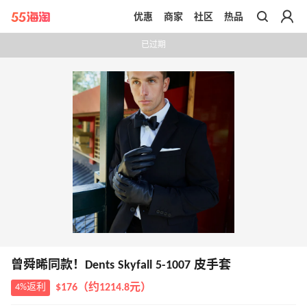
优惠
商家
社区
热品
带你去官网买正品
已过期
曾舜晞同款！Dents Skyfall 5-1007 皮手套
4%返利
$176（约1214.8元）