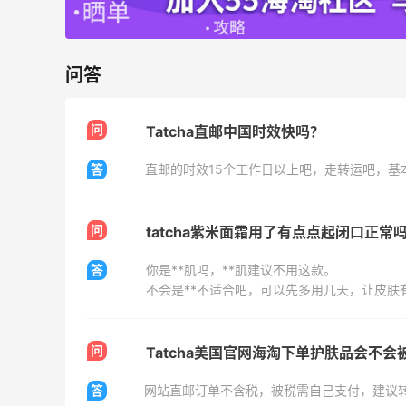
LN-CC：限时大促！入手 Ganni、Acne、
4天8小时
西太后等
低至4折+额外8折
问答
LN-CC
问
Tatcha直邮中国时效快吗？
答
直邮的时效15个工作日以上吧，走转运吧，基
Mac Duggal
最高2%返利
问
tatcha紫米面霜用了有点点起闭口正常
6028人成功下单
答
你是**肌吗，**肌建议不用这款。
不会是**不适合吧，可以先多用几天，让皮肤
Biōkreativ
30%返利
54人获得返利
问
Tatcha美国官网海淘下单护肤品会不会
Eileen Fisher
答
网站直邮订单不含税，被税需自己支付，建议
最高2%返利