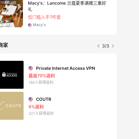
Macy's：Lancome 兰蔻夏季满赠三重好
13天23小时
4天8小
礼
低门槛入手7件套
Macy's
商家
3/3
Private Internet Access VPN
最高70%返利
185人获得返利
COUTR
6%返利
227人获得返利