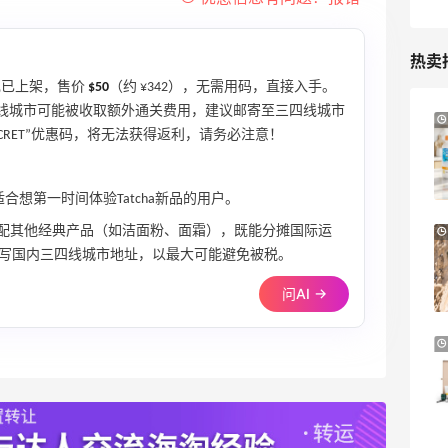
热卖
 现已上架，售价
$50
（约 ¥342），无需用码，直接入手。
 一线城市可能被收取额外通关费用，建议邮寄至三四线城市
Mytheresa：折扣区时尚上新热卖 关注
10天14小时
HA SECRET”优惠码，将无法获得返利，请务必注意！
TOTEME、ZIMMERMAN 等
享额外9折
Mytheresa
合想第一时间体验Tatcha新品的用户。
配其他经典产品（如洁面粉、面霜），既能分摊国际运
【55专享】Base Blu：时尚上新热卖 关注
3天8小时
PRADA、LOEWE、加拿大鹅等
写国内三四线城市地址，以最大可能避免被税。
享9折优惠
问AI →
Base Blu
Bluemercury：限时大促！入手 Aesop、
2天20小时
Nars、CT 等
低至5折+部分额外8.5折
Bluemercury