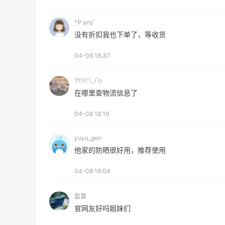
°Ｐaris゛
京东薅面膜太爽啦～每天都可以收货面膜
没有折扣我也下单了，等收货
3
0
08月07日
04-08 18:37
???(∩_∩)
Origins悦木之源美网海淘攻略，Origins
在哪里查物流信息了
海淘教程
3
1
08月07日
04-08 18:19
yuyu_geri
他家的防晒很好用，推荐使用
04-08 18:04
盈裳
官网友好吗姐妹们