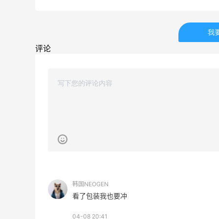
5134人获得返利
我
Matte Collection
最高3%返利
评论
510人获得返利
除了面膜，我还薅到面霜、粉底液、润肤
乳、安睡裤等等
3
0
08月07日
再来我的面膜羊毛分享～又薅到了10片面
韩国NEOGEN
膜+2片眼膜
看了包装我也要冲
1
0
08月07日
04-08 20:41