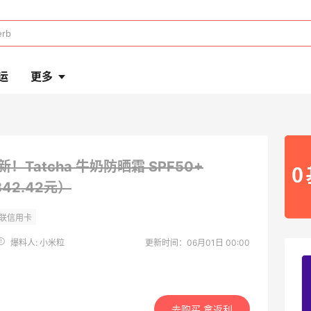
运
更多
新！Tatcha 牛奶防晒霜 SPF50+
42.42元）
爆料人: 小米粒
更新时间：06月01日 00:00
去购买 拿返利