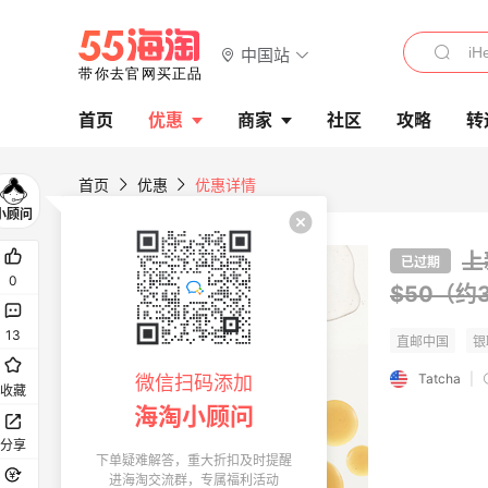
中国站
首页
优惠
商家
社区
攻略
转
首页
优惠
优惠详情
上
已过期
0
$50（约3
13
Tatcha
|
微信扫码添加
收藏
海淘小顾问
分享
下单疑难解答，重大折扣及时提醒
进海淘交流群，专属福利活动