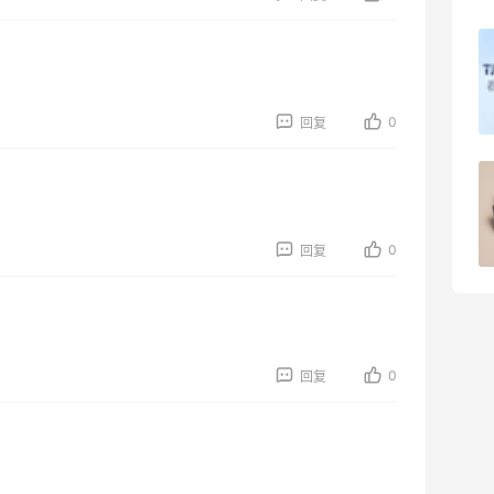
Julian Bakery乳清蛋白棒 | 配料干净到感
人！
1
08月07日
0
回复
第二单也薅到了！！星巴克4.5拿下焦糖
玛奇朵
1
08月07日
0
回复
0
回复