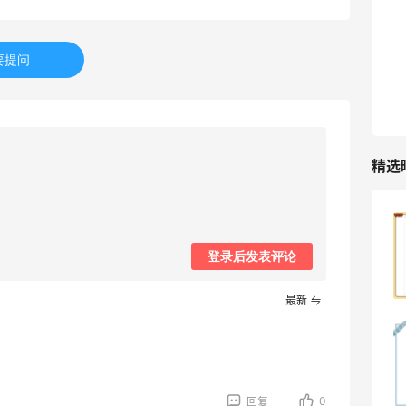
282人获得返利
要提问
RFM Denim
6%返利
85人获得返利
精选
哈哈，这杯霸王茶姬买得真划算！
登录后发表评论
1
08月07日
最新
Dr.Levy精华效果给到夯
1
08月07日
0
回复