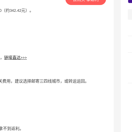
50（约342.42元）。
领，
链接直达>>>
关费用，建议选择邮寄三四线城市，或转运运回。
码，则拿不到返利。