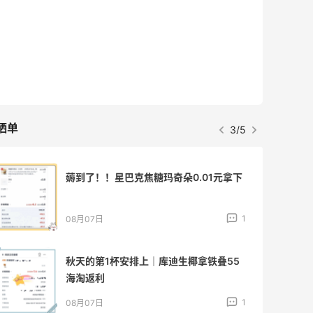
晒单
3/5
薅到了！！星巴克焦糖玛奇朵0.01元拿下
1
08月07日
秋天的第1杯安排上｜库迪生椰拿铁叠55
海淘返利
1
08月07日