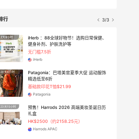
排行
3/3
iHerb ：88全球好物节！选购日常保健、
3天8小时
4天2小
健身补剂、护肤洗护等
无门槛7.5折
iHerb
Patagonia：巴塔美官夏季大促 运动服饰
24天8小时
5天20
精选低至6折
基础款印花T恤$21.99
Patagonia
预售！Harrods 2026 高端美妆圣诞日历
23天15小时
2天20
礼盒
HK$2500（约2158.25元）
Harrods APAC