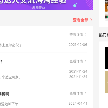
Bloomingdales：时尚热卖！入手珑骧、
2天20小时
Tory Burch、拉夫劳伦等
每满$100返$25礼卡
查看全部
Bloomingdales
查看详情
热门
2021-12-06
本上直邮必税了
ERGO Baby
4%返利
查看详情
吗？
62人获得返利
2021-11-24
2021-11-24
有个适应周期。
Belly Bandit
4%返利
42人获得返利
查看详情
被税啊
TIMEBEAM (US)
2024-04-11
转运地址下单
最高10%返利