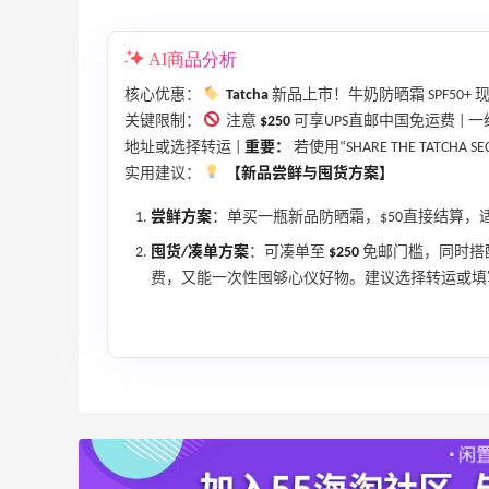
AI商品分析
核心优惠：
Tatcha
新品上市！牛奶防晒霜 SPF50+
关键限制：
注意
$250
可享UPS直邮中国免运费 |
【55专享】Bobbi Brown 美网：美妆礼
4天2小时
地址或选择转运 |
重要：
若使用“SHARE THE TATC
遇！满$150立省$50
实用建议：
【新品尝鲜与囤货方案】
满赠正装橘子眼霜+精华唇蜜等好礼
Bobbi Brown
尝鲜方案
：单买一瓶新品防晒霜，$50直接结算，适
囤货/凑单方案
：可凑单至
$250
免邮门槛，同时搭
Columbia Sportswear：夏季大促！哥伦
5天20小时
比亚运动热卖
费，又能一次性囤够心仪好物。建议选择转运或填
低至6折
Columbia Sportswear
Bloomingdales：美妆大促！入手 Dior、
2天20小时
Prada、TF 等
满$200享8.5折优惠+部分送好礼
Bloomingdales