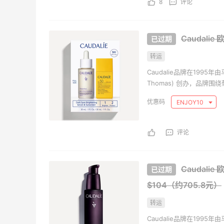
8
评论
Caudali
转运
Caudalie品牌在1995年
Thomas) 创办，品
酚、专门对抗皮肤衰老的护
ENJOY10
受众多知名女星的喜爱。
评论
Caudali
$104（约705.8元）
转运
Caudalie品牌在1995年