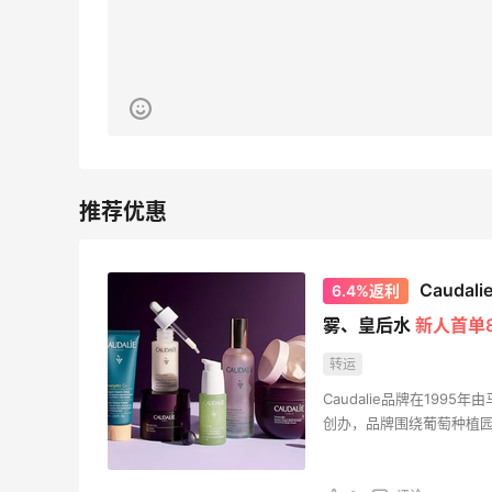
1
3
08月06日
Evelom卸妆膏--卸妆膏中的“爱马仕”
2
4
08月05日
Caud
6.4%返利
雾、皇后水
新人首单8
转运
Caudalie品牌在1995年由
创办，品牌围绕葡萄种植
对抗皮肤衰老的护理产品。
名女星的喜爱。