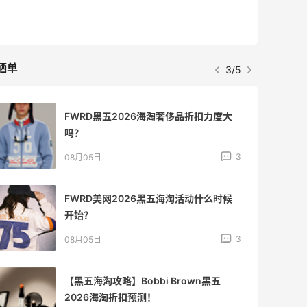
最高3%返利
510人获得返利
晒单
4/5
兰蔻粉金管新色212哪个网站可以海淘？
在线等！
3
08月05日
淘宝买柏瑞美定妆喷雾跳55海淘！返利
2.91元
4
08月05日
吃到了干煸炒面，好吃诶