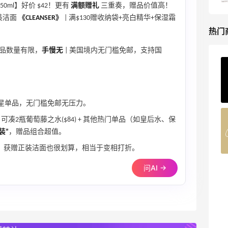
0ml】好价 $42！更有
满额赠礼
三重奏，赠品价值高！
正装洁面
《CLEANSER》
| 满$130赠收纳袋+亮白精华+保湿霜
热门
赠品数量有限，
手慢无
| 美国境内无门槛免邮，支持国
Private Internet Access VPN
最高70%返利
185人获得返利
验明星单品，无门槛免邮无压力。
COUTR
可凑2瓶葡萄藤之水($84) + 其他热门单品（如皇后水、保
6%返利
装”
，赠品组合超值。
227人获得返利
》
获赠正装洁面也很划算，相当于变相打折。
问AI →