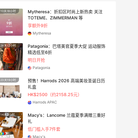
adidas HK：精选正价产品促销！入球
3天12小时
衣、金属银跆拳道鞋等
2件8折 叠加满HK$1800-100
adidas HK
【55专享】Bobbi Brown 美网：美妆礼
4天6小时
遇！满$150立省$50
满赠正装橘子眼霜+精华唇蜜等好礼
Bobbi Brown
Bloomingdales：时尚热卖！入手珑骧、
3天
Tory Burch、拉夫劳伦等
每满$100返$25礼卡
Bloomingdales
iHerb ：88全球好物节！选购日常保健、
3天12小时
健身补剂、护肤洗护等
无门槛7.5折
iHerb