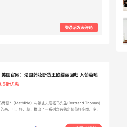
1
08月05日
柏瑞美黑瓶和白瓶哪个好用？混油皮选了
登录后发表评论
黑瓶
3
08月05日
alie 美国官网：法国药妆断货王欧缇丽回归 入葡萄喷
.5折优惠
马帝德*（Mathilde）与她丈夫唐拓马先生(Bertrand Thomas)
园的果、叶、籽、藤，推出了一系列含有稳定葡萄籽多酚、专门
其中镇牌之宝当属“匍萄籽多酚”，是抗氧化先锋，深受众多知