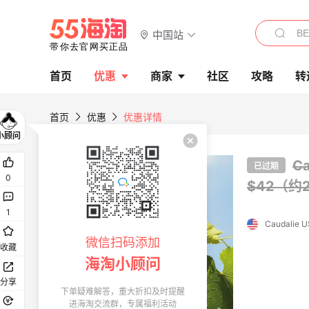
中国站
首页
优惠
商家
社区
攻略
转
首页
优惠
优惠详情
C
已过期
0
$42（约2
1
Caudalie 
微信扫码添加
收藏
海淘小顾问
分享
下单疑难解答，重大折扣及时提醒
进海淘交流群，专属福利活动