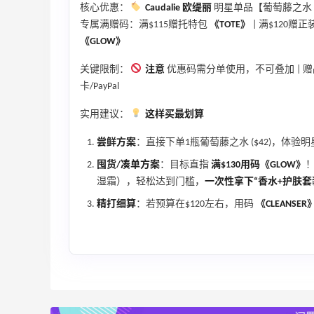
核心优惠：
Caudalie 欧缇丽
明星单品【葡萄藤之水 5
专属满赠码：满$115赠托特包
《TOTE》
| 满$120赠
《GLOW》
关键限制：
注意
优惠码需分单使用，不可叠加 | 
卡/PayPal
ERGO Baby
4%返利
实用建议：
这样买最划算
62人获得返利
尝鲜方案
：直接下单1瓶葡萄藤之水 ($42)，体
Belly Bandit
囤货/凑单方案
：目标直指
满$130用码《GLOW》
！
4%返利
湿霜），轻松达到门槛，
一次性拿下“香水+护肤套
42人获得返利
精打细算
：若预算在$120左右，用码
《CLEANSER
TIMEBEAM (US)
最高10%返利
282人获得返利
RFM Denim