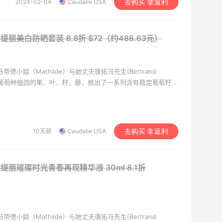
2024-02-04
Caudalie USA
去购买 拿返利
e 欧缇丽美白防晒套装
8.8折 $72（约488.63元）
由马帝德小姐（Mathilde）与她丈夫唐拓马先生(Bertrand
牌围绕葡萄种植园的果、叶、籽、藤，推出了一系列含有稳定葡萄籽多
理产品。其中镇牌之宝当属“匍萄籽多酚”，是抗氧化先锋，深
10天前
Caudalie USA
去购买 拿返利
e 欧缇丽璀璨时光青春再现精华液 30ml
8.1折
由马帝德小姐（Mathilde）与她丈夫唐拓马先生(Bertrand