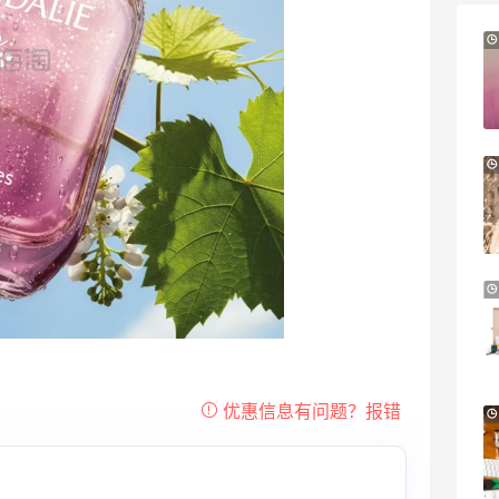
Mytheresa：折扣区时尚上新热卖 关注
10天18小时
TOTEME、ZIMMERMAN 等
享额外9折
Mytheresa
Patagonia：巴塔美官夏季大促 运动服饰
24天12小时
精选低至6折
明日开抢
Patagonia
预售！Harrods 2026 高端美妆圣诞日历
23天19小时
礼盒
HK$2500（约2158.25元）
Harrods APAC
Macy's：Lancome 兰蔻夏季满赠三重好
14天3小时
礼
低门槛入手7件套
Macy's