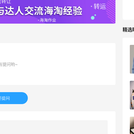
精选
FWRD黑五2026海淘奢侈品折扣力度大
吗？
有提问哟~
3
08月05日
FWRD美网2026黑五海淘活动什么时候
开始？
要提问
3
08月05日
【黑五海淘攻略】Bobbi Brown黑五
2026海淘折扣预测！