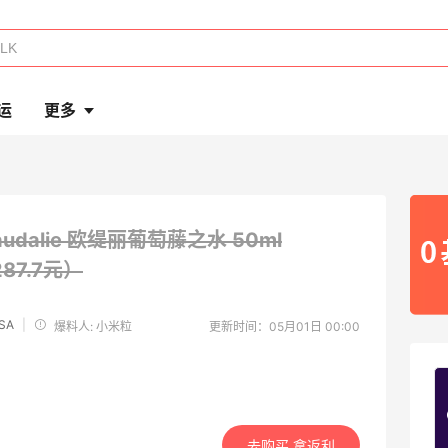
运
更多
audalie 欧缇丽葡萄藤之水 50ml
87.7元）
USA
|
爆料人: 小米粒
更新时间：05月01日 00:00
去购买 拿返利