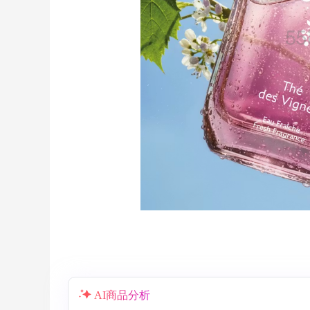
Columbia Sportswear：夏季大促！哥伦
6天
比亚运动热卖
低至6折
Columbia Sportswear
【55专享】Base Blu：时尚上新热卖 关注
3天12小时
PRADA、LOEWE、加拿大鹅等
享9折优惠
Base Blu
Bloomingdales：美妆大促！入手 Dior、
3天
Prada、TF 等
满$200享8.5折优惠+部分送好礼
Bloomingdales
LN-CC：限时大促！入手 Ganni、Acne、
4天12小时
西太后等
低至4折+额外8折
AI商品分析
LN-CC