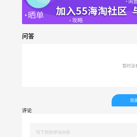
6%返利
85人获得返利
问答
Bobbi Brown美网2026黑五海淘活动什
么时候开始？
暂时没
0
3
08月06日
下
碳水快乐｜童年回忆李先生牛肉面🍜
我
0
3
08月06日
评论
户外运动防-晒｜蜜丝婷开挂摇摇乐实测
🏃