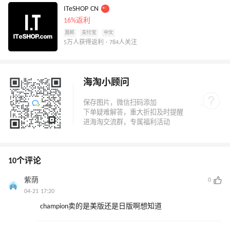
ITeSHOP CN
16%返利
直邮
支付宝
中文
5万人获得返利 · 784人关注
海淘小顾问
10个评论
紫荫
0
04-21 17:20
champion卖的是美版还是日版啊想知道