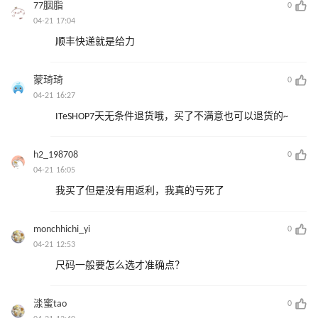
77胭脂
0
04-21 17:04
顺丰快递就是给力
蒙琦琦
0
04-21 16:27
ITeSHOP7天无条件退货哦，买了不满意也可以退货的~
h2_198708
0
04-21 16:05
我买了但是没有用返利，我真的亏死了
monchhichi_yi
0
04-21 12:53
尺码一般要怎么选才准确点？
渁蜜tao
0