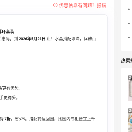
(https://m.55haitao.com/show/9990
1/)； ✔5.下单后3-4个工作日内到货，支
持28天内退货。 💜Swarovski施华洛世
奇英国官网详细教程： ✔步骤1：[通过55
&耳环套装
返利链接进入施华洛世奇英国官网]
优惠码，到
2026年5月21日
止！水晶搭配珍珠，优雅百
(https://www.55haitao.com/deals/59
1424.html)，于右上角注册登录，新用户
邮箱加入会员享受9折，密码设置需包含
热卖
大小写字母，数字等，完善地址信息的时
候，邮编电话信息可直接填写转运公司信
息； ✔步骤2：挑选心仪产品加入购物
Macy's：Lancome 兰蔻美妆大促低至5折
12天19小时
车，输入折扣码，并进入下一步； ✔步骤
满赠三重好礼
格更有优势。
3：地址填写，账单地址可同步转运地
低门槛入手7件套
址，全部复制转运公司地址，确认信息无
手更稳妥。
Macy's
误，进入下一步； ✔步骤4：支付方式选
Bluemercury：限时大促！入手 Aesop、
1天16小时
择，信用卡，支付宝，Paypal等付款方
Nars、CT 等
式，任选其一，确认信息无误，付款即
原价
7折
，省$75。搭配转运回国，比国内专柜便宜上千
低至5折+部分额外8.5折
可； ✔步骤5：等待发货，发货后会收到
Bluemercury