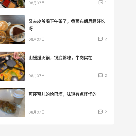
1
08月07日
又去皮爷喝下午茶了，香蕉布朗尼超好吃
呀
2
08月07日
山缓缓火锅，锅底够味，牛肉实在
2
08月07日
可莎蜜儿的恰巴塔，味道有点怪怪的
2
08月07日