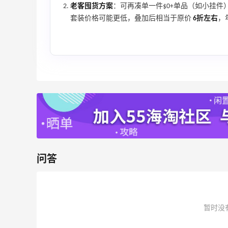
老客囤货方案
：可再凑单一件$0+单品（如小挂件
套装价格可能更低，叠加后相当于原价
6折左右
，
Bloomingdales：美妆大促！入手 Dior、
1天16小时
Prada、TF 等
满$200享8.5折优惠+部分送好礼
Bloomingdales
Mytheresa：折扣区时尚上新热卖 关注
9天10小时
TOTEME、ZIMMERMAN 等
享额外9折
Mytheresa
问答
ERGO Baby
4%返利
暂时没
62人获得返利