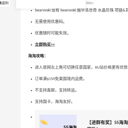
赚返利
Swarovski 现有 Swarovski 施华洛世奇 水晶珍珠 项
无需使用优惠码。
优惠随时可能失效。
立即购买>>
海淘攻略：
进入官网左上角可切换任意国家，AU站价格更有优势
订单满$150免美国境内运费。
不支持直邮，支持转运。
支持国卡，海淘友好。
【进群有奖】55海