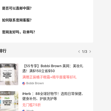
(https://m.55haitao.com/show/9990
是否可以直邮中国？
1/)； ✔5.下单后3-4个工作日内到货，支
持28天内退货。 💜Swarovski施华洛世
如何联系官网客服？
奇英国官网详细教程： ✔步骤1：[通过55
返利链接进入施华洛世奇英国官网]
官网友好吗，砍单吗？
(https://www.55haitao.com/deals/59
1424.html)，于右上角注册登录，新用户
邮箱加入会员享受9折，密码设置需包含
排行
1/3
大小写字母，数字等，完善地址信息的时
候，邮编电话信息可直接填写转运公司信
息； ✔步骤2：挑选心仪产品加入购物
【55专享】Bobbi Brown 美网：美妆礼
2天22小时
车，输入折扣码，并进入下一步； ✔步骤
遇！满$150立省$50
3：地址填写，账单地址可同步转运地
满赠正装橘子眼霜+精华唇蜜等好礼
址，全部复制转运公司地址，确认信息无
Bobbi Brown
误，进入下一步； ✔步骤4：支付方式选
iHerb ：88全球好物节！选购日常保健、
2天4小时
择，信用卡，支付宝，Paypal等付款方
健身补剂、护肤洗护等
式，任选其一，确认信息无误，付款即
无门槛7.5折
可； ✔步骤5：等待发货，发货后会收到
iHerb