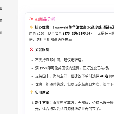
AI商品分析
核心优惠：Swarovski 施华洛世奇 水晶珍珠 项链
原价 $250，现直降至
$175（约¥1195.69）
，无需任何
搭，送礼自用都高级感拉满。
关键限制
不支持直邮中国，建议走转运。
Suit Negozi：夏季大促！DVN 麂皮运动鞋
2天10小时
满
$150
即可免美国境内运费，正好这套已达标。
史低价2000元不到
支持国卡，海淘友好，但建议下单时选择
AU站
价
SS26时尚大牌低至5.5折
优惠可能随时失效，但以设定结束日为准，趁早下
Suit Negozi
实用建议
Columbia Sportswear：夏季大促！哥伦
4天16小时
比亚运动热卖
新手方案
：直接购买套装，无需码，价格已低于
低至6折
元，适合初次尝试海淘施华洛世奇的宝子。
Columbia Sportswear