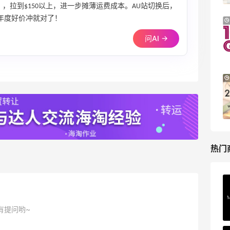
发货邮件，一般时效为3-4个工作日，满
），拉到$150以上，进一步摊薄运费成本。AU站切换后，
60英镑免英国境内运费，转运公司收到包
年度好价冲就对了！
Bloomingdales：时尚热卖！入手珑骧、
1天16小时
裹后，提交运单，付运费，出库，等待国
Tory Burch、拉夫劳伦等
问AI →
内收包裹即可。 💜Swarovski施华洛世奇
每满$100返$25礼卡
英国官网客服联系方式： ✔电话：+44
Bloomingdales
(0) 203 6408400 ✔发网页消息：详细参
照截图8； 💥相关**： [2020最新
Macy's：返校季大促 精选童装热卖 部分
4天19小时
Swarovski美国海淘攻略]
尺码成人可穿
(https://m.55haitao.com/show/9785
低至5折
3)
Macy's
热门
Private Internet Access VPN
最高70%返利
有提问哟~
189人获得返利