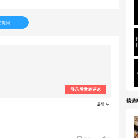
COUTR
6%返利
227人获得返利
要提问
登录后发表评论
精选
最新
iHerb8月第一单！日常补给囤起来