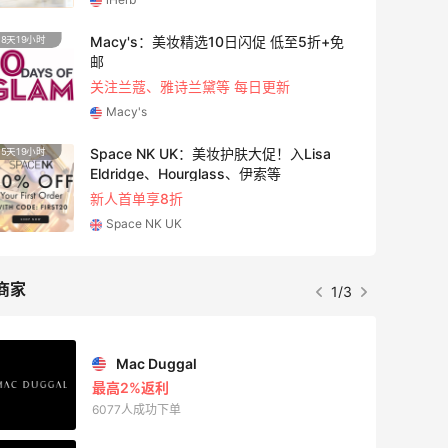
发货邮件，一般时效为3-4个工作日，满
60英镑免英国境内运费，转运公司收到包
Macy's：美妆精选10日闪促 低至5折+免
8天19小时
裹后，提交运单，付运费，出库，等待国
邮
内收包裹即可。 💜Swarovski施华洛世奇
关注兰蔻、雅诗兰黛等 每日更新
英国官网客服联系方式： ✔电话：+44
Macy's
(0) 203 6408400 ✔发网页消息：详细参
照截图8； 💥相关**： [2020最新
Space NK UK：美妆护肤大促！入Lisa
5天19小时
Swarovski美国海淘攻略]
Eldridge、Hourglass、伊索等
(https://m.55haitao.com/show/9785
新人首单享8折
3)
Space NK UK
商家
1/3
Mac Duggal
最高2%返利
6077人成功下单