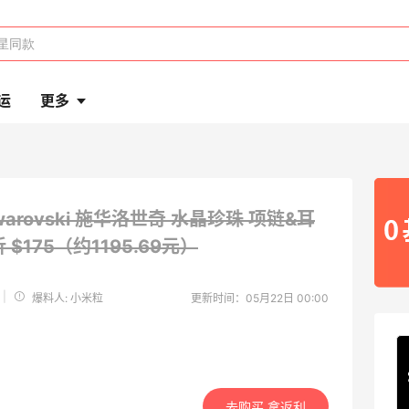
运
更多
warovski 施华洛世奇 水晶珍珠 项链&耳
折 $175（约1195.69元）
|
爆料人: 小米粒
更新时间：05月22日 00:00
去购买 拿返利