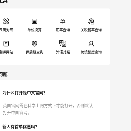
工具
集妹，别忘了先看下单Tips哦！ 💥
[Swarovski英国官网精选项链耳饰，低
至4折]
(https://www.55haitao.com/deals/59
尺码对照
单位换算
汇率查询
关税税率查询
1424.html) 💜Swarovski施华洛世奇英
国官网网址：
[https://www.swarovski.com/en_GB-
翻译网站
保质期查询
外语对照
跨境额度查询
GB/]
(https://www.swarovski.com/en_GB-
GB/) 💜Swarovski施华洛世奇英国官网
问题
下单Tips： ✔1.若跳转为中文页面，需爬
楼访问>>[海淘小工具]
(https://m.55haitao.com/show/10118
为什么打开是中文官网？
1/)； ✔2.新入会员享9折优惠，订单满
£60免英国运费； ✔3.不支持直邮，需英
英国官网需在科学上网方式下才能打开，否则默认
国转运>>[英国转运公司大全]
打开中国官网。
(https://m.55haitao.com/show/9993
3/)； ✔4.若遭遇砍单，可尝试Paypal付
新人有首单优惠吗？
款：[Paypal攻略]