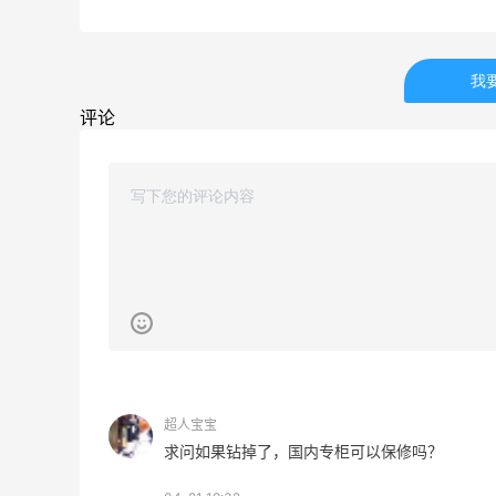
Belly Bandit
4%返利
42人获得返利
我
评论
TIMEBEAM (US)
最高10%返利
285人获得返利
RFM Denim
6%返利
86人获得返利
超人宝宝
高端面霜欧米达钻石面霜购入
求问如果钻掉了，国内专柜可以保修吗？