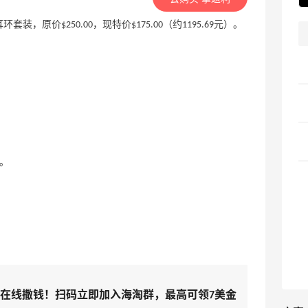
链&耳环套装，原价$250.00，现特价$175.00（约1195.69元）。
。
淘在线撒钱！扫码立即加入海淘群，最高可领7美金