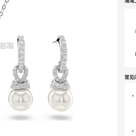
海淘
集妹，别忘了先看下单Tips哦！ 💥
[Swarovski英国官网精选项链耳饰，低
至4折]
(https://www.55haitao.com/deals/59
1424.html) 💜Swarovski施华洛世奇英
国官网网址：
[https://www.swarovski.com/en_GB-
GB/]
(https://www.swarovski.com/en_GB-
GB/) 💜Swarovski施华洛世奇英国官网
常见
下单Tips： ✔1.若跳转为中文页面，需爬
楼访问>>[海淘小工具]
(https://m.55haitao.com/show/10118
1/)； ✔2.新入会员享9折优惠，订单满
£60免英国运费； ✔3.不支持直邮，需英
国转运>>[英国转运公司大全]
(https://m.55haitao.com/show/9993
3/)； ✔4.若遭遇砍单，可尝试Paypal付
款：[Paypal攻略]