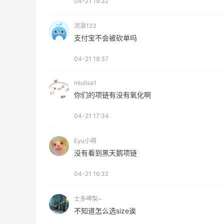
04-21 19:32
0
1
08月08日
流浪123
来
美团买黄式壹品汇芋圆，好吃不贵！！
支付宝不会被砍单吗
04-21 18:37
0
1
08月08日
miulisa1
你们的项链有没有氧化啊
苦巧咸酪碎银子 | 喜茶最夯的一杯️
04-21 17:34
1
1
08月08日
Eyu小萌
没有看到黑天鹅项链
深夜美食，打卡自贡小烧烤
04-21 16:32
1
1
08月08日
士多啤梨~
不知道怎么选size诶