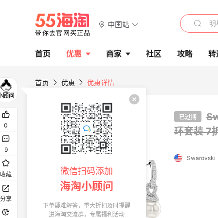
中国站
首页
优惠
商家
社区
攻略
转
首页
优惠
优惠详情
S
已过期
0
环套装
7
9
Swarovski
微信扫码添加
收藏
海淘小顾问
分享
下单疑难解答，重大折扣及时提醒
进海淘交流群，专属福利活动