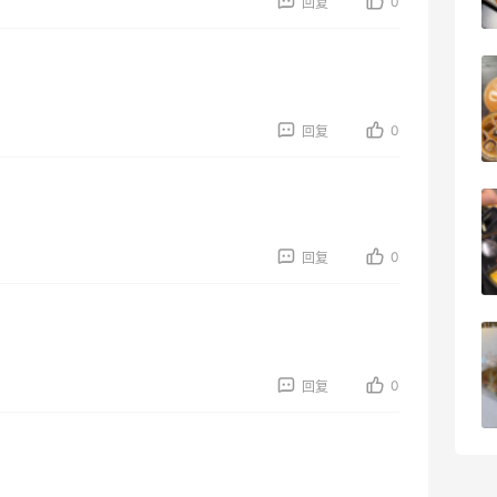
0
回复
1
08月08日
京东买戴维贝拉连衣裙，融合中式风很好
看！
0
回复
1
08月08日
亮亮的发夹再买两个！走了55有额外的返
利到账！
0
回复
2
08月07日
贴秋膘啦，今天吃冰煮羊
0
回复
1
08月07日