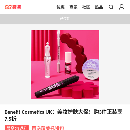
优惠
商家
社区
热品
带你去官网买正品
已过期
Benefit Cosmetics UK：美妆护肤大促！购3件正装享
7.5折
最高6%返利
再送精美托特包