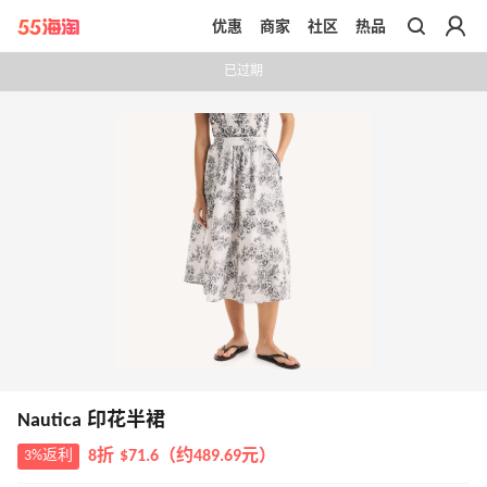
优惠
商家
社区
热品
带你去官网买正品
已过期
Nautica 印花半裙
3%返利
8折 $71.6（约489.69元）