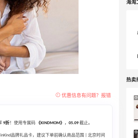
海淘
热卖
7小时
Sandro us：限时闪促！法式美衣精选
低至2折 千鸟格连衣裙$95
Sandro us
享
9折
！使用专属码
《KINDMOM》
，
05.09
截止。
【55专享】Base Blu：时尚上新热卖 关注
3天19小时
inKind品牌礼品卡，建议下单前确认商品范围 | 北京时间