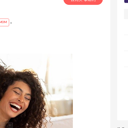
。
DMOM