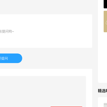
62人获得返利
Belly Bandit
4%返利
42人获得返利
有提问哟~
TIMEBEAM (US)
最高10%返利
282人获得返利
要提问
RFM Denim
6%返利
85人获得返利
精选