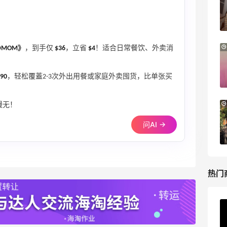
PRADA、LOEWE、加拿大鹅等
享9折优惠
Base Blu
iHerb ：88全球好物节！选购日常保健、
3天19小时
DMOM》
，到手仅
$36
，立省
$4
！适合日常餐饮、外卖消
健身补剂、护肤洗护等
无门槛7.5折
90
，轻松覆蓋2-3次外出用餐或家庭外卖囤货，比单张买
iHerb
Bloomingdales：时尚热卖！入手珑骧、
3天7小时
慢无！
Tory Burch、拉夫劳伦等
问AI →
每满$100返$25礼卡
Bloomingdales
热门
ERGO Baby
4%返利