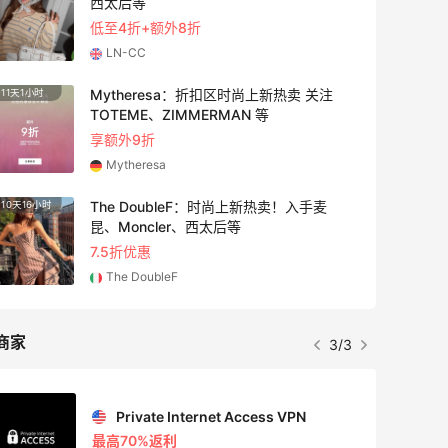
西太后等
低至4折+额外8折
LN-CC
Mytheresa：折扣区时尚上新热卖 关注
11天1小时
2天19
TOTEME、ZIMMERMAN 等
享额外9折
Mytheresa
The DoubleF：时尚上新热卖！入手麦
10天16小时
7小时
昆、Moncler、西太后等
7.5折优惠
The DoubleF
商家
3/3
Private Internet Access VPN
最高70%返利