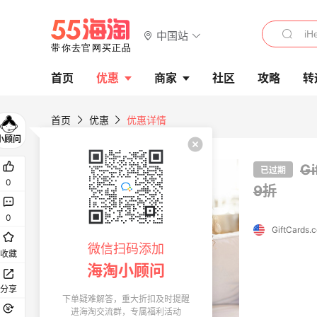
中国站
首页
优惠
商家
社区
攻略
转
首页
优惠
优惠详情
G
已过期
0
9折
0
GiftCards.
微信扫码添加
收藏
海淘小顾问
分享
下单疑难解答，重大折扣及时提醒
进海淘交流群，专属福利活动