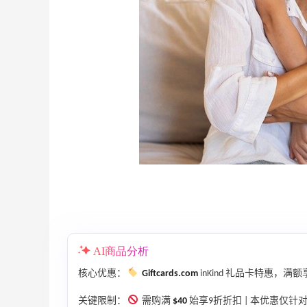
adidas HK：精选正价产品促销！入球
3天19小时
衣、金属银跆拳道鞋等
2件8折 叠加满HK$1800-100
AI商品分析
adidas HK
核心优惠：
Giftcards.com
inKind 礼品卡特惠，满额
、
【55专享】Bobbi Brown 美网：美妆礼
4天13小时
关键限制：
需购满
$40
始享9折折扣 | 本优惠仅针对