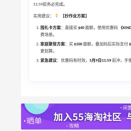
遇！满$150立省$50
11:59前务必完成。
满赠正装橘子眼霜+精华唇蜜等好礼
Bobbi Brown
实用建议：
【抄作业方案】
Diesel Europe：折扣区上新热卖！入手包
2天19小时
囤礼卡方案
：直接买
$40
面额，使用优惠码
《KIN
袋、服饰、鞋履等
费场景。
低至5折
家庭聚餐方案
：买
$100
面额，叠加码后实际支付
$
Diesel Europe
更划算。
7小时
紧急建议
：优惠码有时效，
5月9日11:59
前冲，手
Maje US：限时闪促！入手明星同款服饰
精选低至2折
Maje US
Mac Duggal
最高2%返利