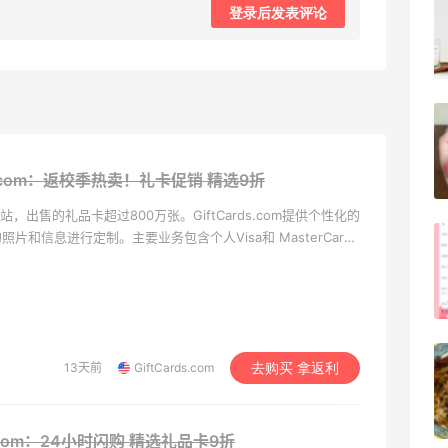
Evelom卸妆膏--卸妆膏中的“爱马仕”
登录后发表评论
4
08月05日
FWRD黑五2026海淘奢侈品折扣力度大
吗？
ds.com：返校季热卖！礼卡促销
精选9折
3
08月05日
品卡网站，出售的礼品卡超过800万张。GiftCards.com提供个性化的
和信息进行定制。主要业务包含个人Visa和 MasterCard
FWRD美网2026黑五海淘活动什么时候
上百家热门电商网站如Best Buy, Home Depot, Sephora,
开始？
3
08月05日
【黑五海淘攻略】Bobbi Brown黑五
13天前
GiftCards.com
去购买 拿返利
2026海淘折扣预测！
1
08月05日
s.com：24小时闪购
精选礼品卡9折