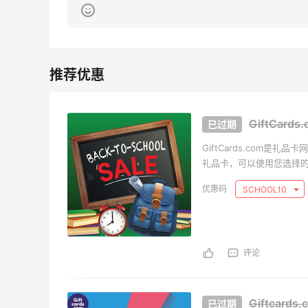
开奖｜社区7月常规主题活动名单公布
1
1
08月06日
Bobbi Brown美网2026黑五海淘活动什
么时候开始？
GiftCar
3
1
08月06日
GiftCards.com是礼
礼品卡，可以使用您选择的照片
碳水快乐｜童年回忆李先生牛肉面🍜
的礼品卡，eGift cards，和
SCHOOL10
Anazon等礼品卡。
3
3
08月06日
户外运动防-晒｜蜜丝婷开挂摇摇乐实测
评论
🏃
3
2
08月06日
Giftcard