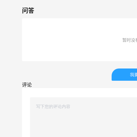
6012人成功下单
问答
Biōkreativ
30%返利
54人获得返利
暂时没
Eileen Fisher
最高2%返利
5134人获得返利
我
Matte Collection
评论
最高3%返利
510人获得返利