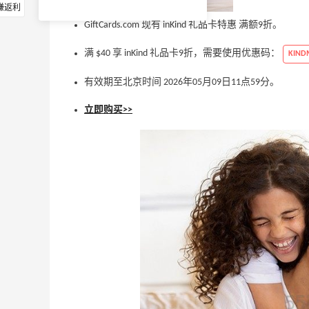
赚返利
GiftCards.com 现有 inKind 礼品卡特惠 满额9折。
满 $40 享 inKind 礼品卡9折，需要使用优惠码：
KIN
有效期至北京时间 2026年05月09日11点59分。
立即购买>>