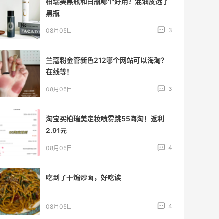
柏瑞美黑瓶和白瓶哪个好用？混油皮选了
黑瓶
3
08月05日
兰蔻粉金管新色212哪个网站可以海淘？
在线等！
3
08月05日
淘宝买柏瑞美定妆喷雾跳55海淘！返利
2.91元
4
08月05日
吃到了干煸炒面，好吃诶
4
08月05日