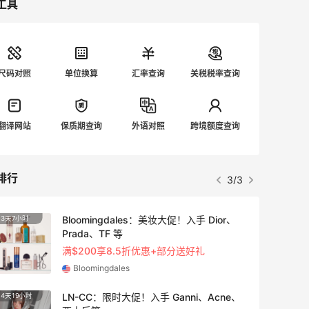
工具
尺码对照
单位换算
汇率查询
关税税率查询
翻译网站
保质期查询
外语对照
跨境额度查询
排行
3/3
Bloomingdales：美妆大促！入手 Dior、
3天7小时
3天19
Prada、TF 等
满$200享8.5折优惠+部分送好礼
Bloomingdales
LN-CC：限时大促！入手 Ganni、Acne、
4天19小时
4天13