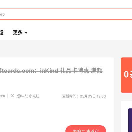
运
更多
iftcards.com：inKind 礼品卡特惠
满额
com
|
爆料人: 小米粒
更新时间：05月09日 12:00
去购买 拿返利