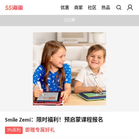
优惠
商家
社区
热品
带你去官网买正品
已过期
Smile Zemi：限时福利！预启蒙课程报名
3%返利
即赠专属好礼