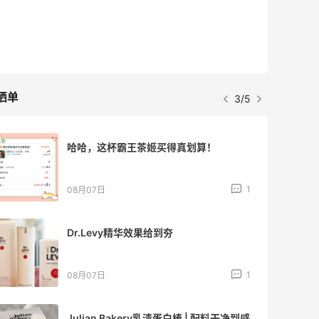
晒单
3/5
哈哈，这杯霸王茶姬买得真划算！
1
08月07日
Dr.Levy精华效果给到夯
1
08月07日
Julian Bakery乳清蛋白棒 | 配料干净到感