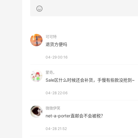
4
1
08月07日
羊毛薅的实在有点多～积攒的最后一篇羊
可可特
毛贴啦
退货方便吗
3
1
08月07日
04-29 00:16
蒙奇。
Sale区什么时候还会补货，手慢有些款没抢到~
04-28 22:06
微微伊笑
net-a-porter直邮会不会被税？
04-28 21:52