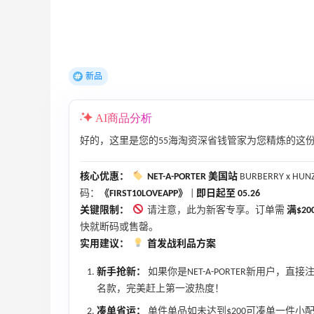
折
【55专享】Bobbi Brown 美网：美妆礼
3天21小时
遇！满$150立省$50
新品
满赠正装橘子眼霜+精华唇蜜等好礼
Bobbi Brown
AI商品分析
Bloomingdales：时尚热卖！入手珑骧、
2天15小时
好的，这里是您的55海淘资深省钱管家为您精炼的这
Tory Burch、拉夫劳伦等
每满$100返$25礼卡
核心优惠：
NET-A-PORTER 美国站
BURBERRY x H
Bloomingdales
码：
《FIRST10LOVEAPP》
|
即日起至 05.26
、
iHerb ：88全球好物节！选购日常保健、
3天3小时
关键限制：
请注意，此为新客专享。订单需
满$20
健身补剂、护肤洗护等
快就断码或售罄。
无门槛7.5折
实用建议：
首发战利品方案
iHerb
新手抢新：
如果你是NET-A-PORTER新用户，直接注
Macy's：美妆精选10日闪促 低至5折+免
9天18小时
名款，完美赶上第一波热度！
邮
凑单省运：
单件单品如未达到$200可凑单一件小