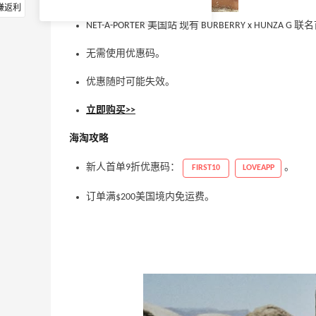
赚返利
NET-A-PORTER 美国站 现有 BURBERRY x HUNZA 
无需使用优惠码。
优惠随时可能失效。
立即购买>>
海淘攻略
新人首单9折优惠码：
。
FIRST10
LOVEAPP
订单满$200美国境内免运费。