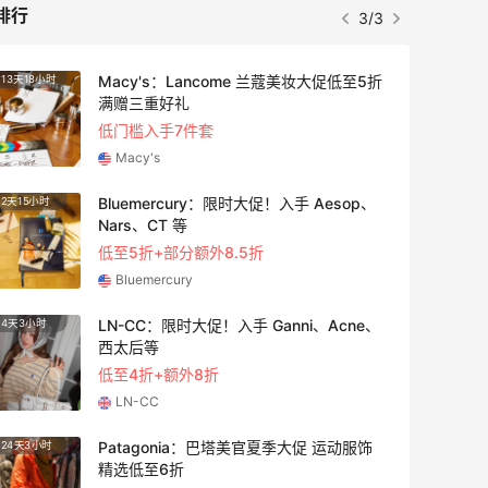
排行
3/3
Macy's：Lancome 兰蔻美妆大促低至5折
13天18小时
3天21
满赠三重好礼
低门槛入手7件套
Macy's
Bluemercury：限时大促！入手 Aesop、
2天15小时
2天15
Nars、CT 等
低至5折+部分额外8.5折
Bluemercury
LN-CC：限时大促！入手 Ganni、Acne、
4天3小时
3天3小
西太后等
低至4折+额外8折
LN-CC
Patagonia：巴塔美官夏季大促 运动服饰
24天3小时
9天18
精选低至6折