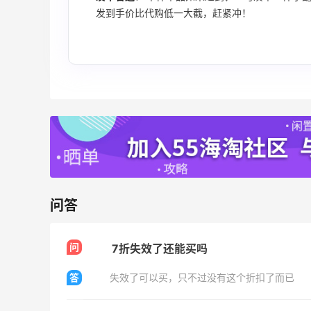
关注兰蔻、雅诗兰黛等 每日更新
发到手价比代购低一大截，赶紧冲！
Macy's
Mac Duggal
最高2%返利
6028人成功下单
Biōkreativ
问答
30%返利
54人获得返利
问
7折失效了还能买吗
Eileen Fisher
最高2%返利
答
失效了可以买，只不过没有这个折扣了而已
5137人获得返利