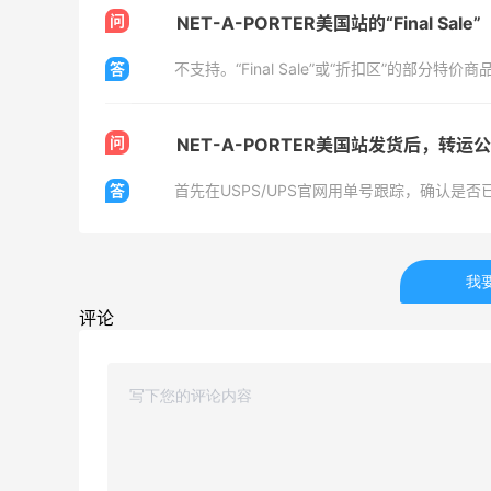
问
Matte Collection
最高3%返利
答
510人获得返利
问
NET-A-PORTER美国站发货后，转
答
又去皮爷喝下午茶了，香蕉布朗尼超好吃
呀
我
4
1
08月07日
评论
山缓缓火锅，锅底够味，牛肉实在
3
1
08月07日
可莎蜜儿的恰巴塔，味道有点怪怪的