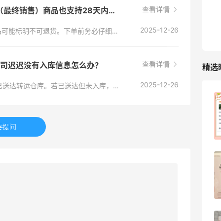
查看详情
NET-A-PORTER美国站的“Final Sale”（最终销售）商品也支持28天内退货吗？
RFM Denim
6%返利
2025-12-26
不支持。“Final Sale”或“折扣区”的部分特价商品可能标明不可退货。下单前务必仔细查看商品详情页的退货政策说明，这类商品一旦售出概不退换。
85人获得返利
查看详情
运公司迟迟没有入库信息怎么办？
精选
2025-12-26
首先在USPS/UPS官网用单号跟踪，确认是否已送达转运仓库。若已送达但未入库，应立刻联系转运公司客服，提供单号、身份信息及购物凭证，请求人工核查。
除了面膜，我还薅到面霜、粉底液、润肤
乳、安睡裤等等
要提问
1
08月07日
再来我的面膜羊毛分享～又薅到了10片面
膜+2片眼膜
1
08月07日
京东薅面膜太爽啦～每天都可以收货面膜