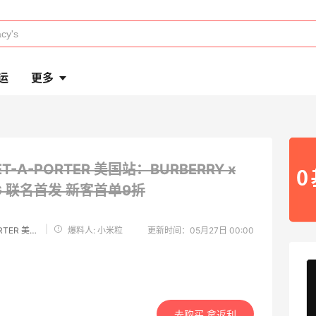
运
更多
ET-A-PORTER 美国站：BURBERRY x
 G 联名首发
新客首单9折
|
NET-A-PORTER 美国站
爆料人: 小米粒
更新时间：05月27日 00:00
去购买 拿返利