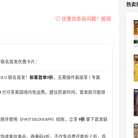
热卖
Columbia Sportswear：夏季大促！哥伦
5天15小时
比亚运动热卖
低至6折
Columbia Sportswear
【55专享】Base Blu：时尚上新热卖 关注
3天3小时
份联名首发优惠卡片：
PRADA、LOEWE、加拿大鹅等
享9折优惠
UNZA G 联名首发！
新客首单9折
，无需操作直接享 | 专属
Base Blu
Bloomingdales：美妆大促！入手 Dior、
2天15小时
0
方可享美国境内免运费。建议抓紧时间，首发款可能很
Prada、TF 等
满$200享8.5折优惠+部分送好礼
Bloomingdales
册并使用《FIRST10LOVEAPP》结账，立享
9折
拿下首发联
Mytheresa：折扣区时尚上新热卖 关注
10天9小时
TOTEME、ZIMMERMAN 等
配饰或美妆单品，再叠码9折，不仅免运费还能折上折，首