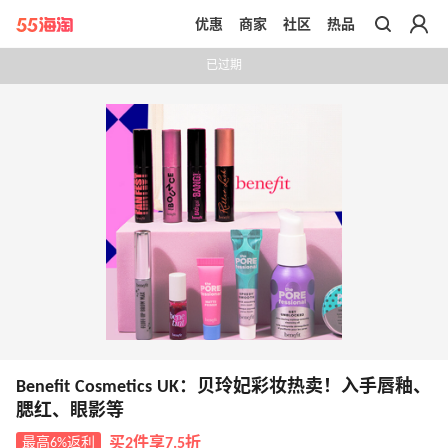
优惠
商家
社区
热品
带你去官网买正品
已过期
Benefit Cosmetics UK：贝玲妃彩妆热卖！入手唇釉、
腮红、眼影等
最高6%返利
买2件享7.5折