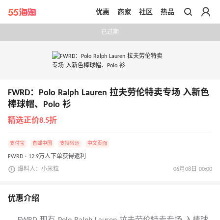
优惠
商家
社区
热品
带你去官网买正品
已过期
FWRD：Polo Ralph Lauren 拉夫劳伦特卖专场 入新色
棒球帽、Polo 衫
精选正价8.5折
支付宝
直邮中国
支持转运
中文页面
FWRD · 12.9万人下单获得返利
爆料人：小米粒
06月08日 00:00
优惠介绍