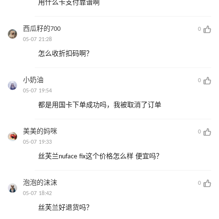
用什么卡支付靠谱啊
西瓜籽的700
0
05-07 21:28
怎么收折扣码啊？
小奶油
0
05-07 19:54
都是用国卡下单成功吗，我被取消了订单
美美的妈咪
0
05-07 19:33
丝芙兰nuface fix这个价格怎么样 便宜吗？
泡泡的沫沫
0
05-07 18:42
丝芙兰好退货吗？