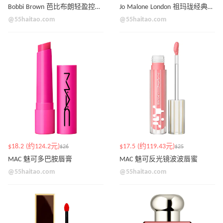
Bobbi Brown 芭比布朗轻盈控油粉底液 含透明质酸
Jo Malone London 祖玛珑经典入门试香礼盒
@55haitao.com
@55haitao.com
$18.2 (约124.2元)
$17.5 (约119.43元)
$26
$25
MAC 魅可多巴胺唇膏
MAC 魅可反光镜波波唇蜜
@55haitao.com
@55haitao.com