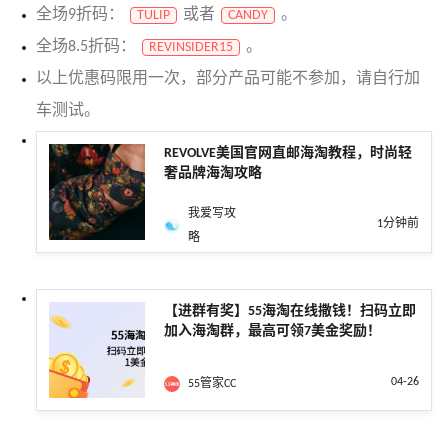
全场9折码：
或者
。
TULIP
CANDY
全场8.5折码：
。
REVINSIDER15
以上优惠码限用一次，部分产品可能不参加，请自行加
车测试。
REVOLVE美国官网直邮海淘教程，时尚轻
奢品牌海淘攻略
我爱写攻
1分钟前
略
【进群有奖】55海淘在线撒钱！扫码立即
加入海淘群，最高可领7美金奖励！
04-26
55管家CC