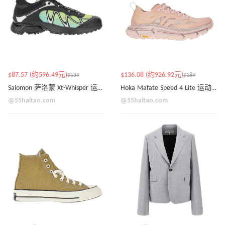
$87.57 (约596.49元)
$136.08 (约926.92元)
$139
$189
Salomon 萨洛蒙 Xt-Whisper 运动鞋
Hoka Mafate Speed 4 Lite 运动鞋
@55haitao.com
@55haitao.com