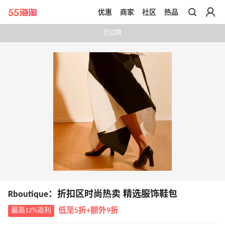
优惠
商家
社区
热品
带你去官网买正品
已过期
Rboutique：折扣区时尚热卖 精选服饰鞋包
最高12%返利
低至5折+额外9折