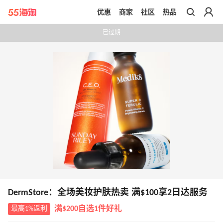
优惠
商家
社区
热品
带你去官网买正品
已过期
DermStore：全场美妆护肤热卖 满$100享2日达服务
最高1%返利
满$200自选1件好礼