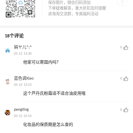
18个评论
娟ヤ儿^;^
0
05-12 13:30
他家可以寄国内吗？
蓝色调Xiao
0
05-12 13:13
这个芦丹氏粉霜适不适合油皮用哦
pengting
0
05-12 12:14
化妆品的保质期是怎么查的