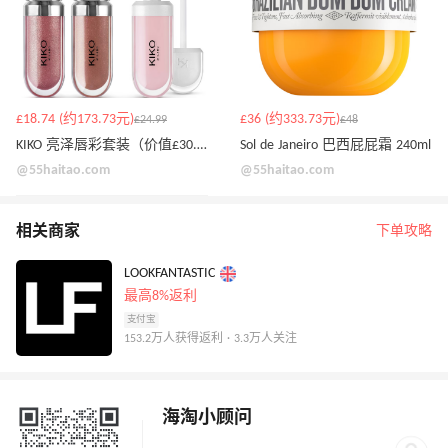
£18.74 (约173.73元)
£36 (约333.73元)
£24.99
£48
KIKO 亮泽唇彩套装（价值£30.97）
Sol de Janeiro 巴西屁屁霜 240ml
@55haitao.com
@55haitao.com
相关商家
下单攻略
LOOKFANTASTIC
最高8%返利
支付宝
153.2万人获得返利 · 3.3万人关注
海淘小顾问