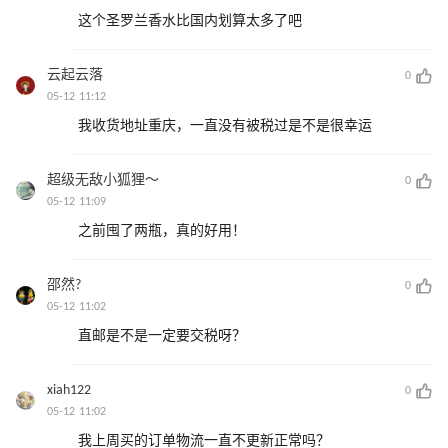
这个圣罗兰香水比国内划算太多了吧
云起云落
0
05-12 11:12
我收货地址重庆，一直没有被税过是不是很幸运
超级无敌小狐狸～
0
05-12 11:09
之前囤了两瓶，真的好用！
邵然?
0
05-12 11:02
直邮是不是一定要交税呀？
xiah122
0
05-12 11:02
我上周买的订单物流一直不更新正常吗？