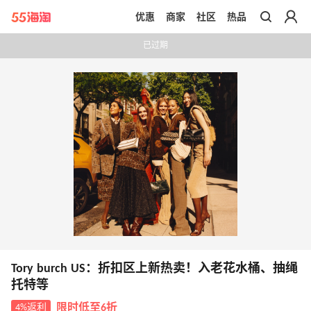
优惠
商家
社区
热品
带你去官网买正品
已过期
Tory burch US：折扣区上新热卖！入老花水桶、抽绳
托特等
4%返利
限时低至6折