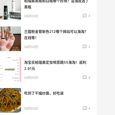
柏瑞美黑瓶和白瓶哪个好用？混油皮选了
黑瓶
3
08月05日
兰蔻粉金管新色212哪个网站可以海淘？
在线等！
3
08月05日
淘宝买柏瑞美定妆喷雾跳55海淘！返利
2.91元
4
08月05日
吃到了干煸炒面，好吃诶
4
08月05日