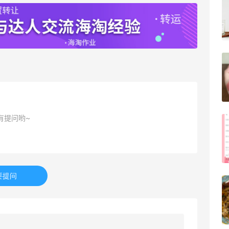
Evelom卸妆膏--卸妆膏中的“爱马仕”
4
08月05日
FWRD黑五2026海淘奢侈品折扣力度大
吗？
3
08月05日
有提问哟~
FWRD美网2026黑五海淘活动什么时候
开始？
3
08月05日
要提问
【黑五海淘攻略】Bobbi Brown黑五
2026海淘折扣预测！
1
08月05日