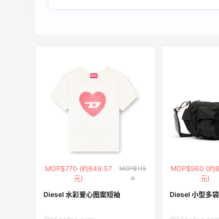
遇！满$150立省$50
满赠正装橘子眼霜+精华唇蜜等好礼
Bobbi Brown
Diesel Europe：折扣区上新热卖！入手包
3天
袋、服饰、鞋履等
低至5折
Diesel Europe
12小时
Maje US：限时闪促！入手明星同款服饰
精选低至2折
Maje US
MOP$770 (约649.57
MOP$960 (约8
MOP$115
元)
元)
0
Diesel 水彩爱心图案短袖
Diesel 小型多
Mac Duggal
最高2%返利