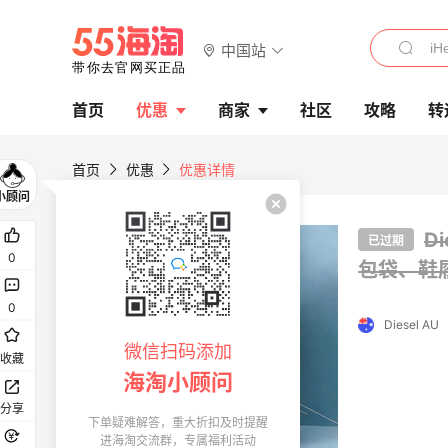
中国站
首页
优惠
商家
社区
攻略
转
首页
优惠
优惠详情
D
已过期
0
包袋、鞋
0
Diesel AU
微信扫码添加
收藏
海淘小顾问
分享
下单疑难解答，重大折扣及时提醒
进海淘交流群，专属福利活动