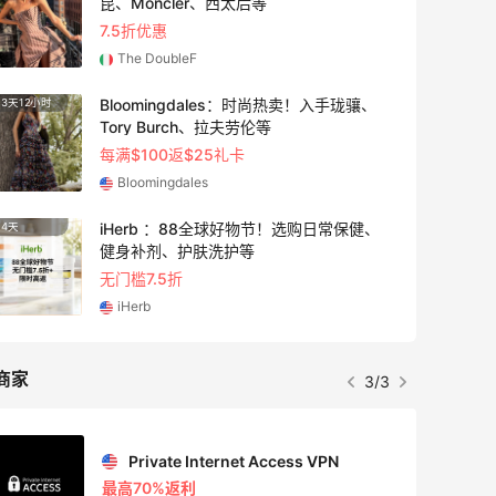
昆、Moncler、西太后等
7.5折优惠
The DoubleF
Bloomingdales：时尚热卖！入手珑骧、
3天12小时
3天
Tory Burch、拉夫劳伦等
每满$100返$25礼卡
Bloomingdales
iHerb ：88全球好物节！选购日常保健、
4天
12小时
健身补剂、护肤洗护等
无门槛7.5折
iHerb
商家
3/3
Private Internet Access VPN
最高70%返利