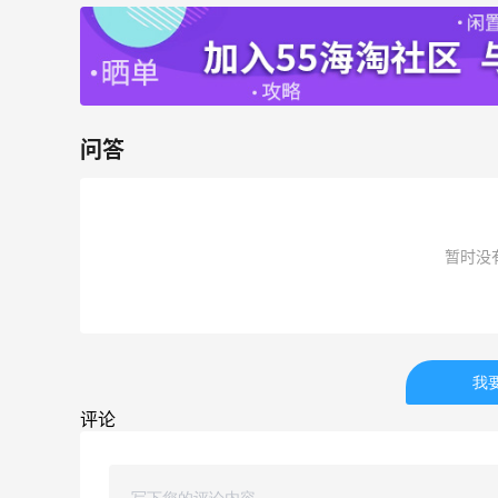
开奖｜社区7月常规主题活动名单公布
1
1
08月06日
Bobbi Brown美网2026黑五海淘活动什
问答
么时候开始？
3
1
08月06日
暂时没
碳水快乐｜童年回忆李先生牛肉面🍜
3
3
08月06日
我
户外运动防-晒｜蜜丝婷开挂摇摇乐实测
评论
🏃
3
2
08月06日