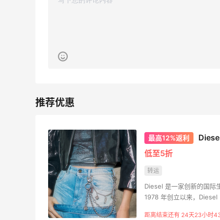
Die
最高12%返利
低至5折
转运
Diesel 是一家创新的
1978 年创立以来，Di
侈品市场的真正替代品。
距离结束还有 24天23小时4