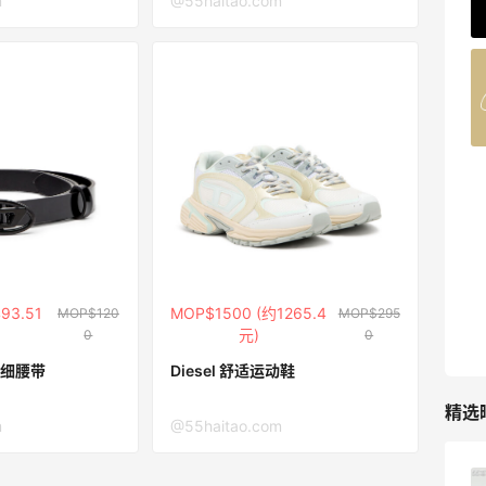
m
@55haitao.com
62人获得返利
Belly Bandit
4%返利
42人获得返利
TIMEBEAM (US)
最高10%返利
282人获得返利
RFM Denim
93.51
MOP$1500 (约1265.4
MOP$120
MOP$295
6%返利
元)
0
0
85人获得返利
皮革细腰带
Diesel 舒适运动鞋
精选
m
@55haitao.com