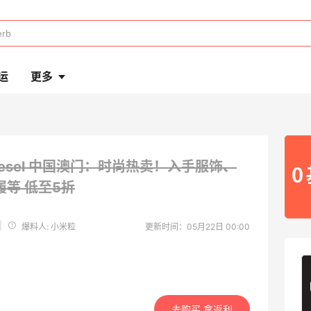
运
更多
iesel 中国澳门：时尚热卖！入手服饰、
履等
低至5折
|
爆料人: 小米粒
更新时间：05月22日 00:00
去购买 拿返利