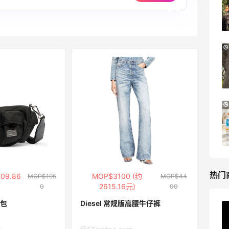
PRADA、LOEWE、加拿大鹅等
享9折优惠
Base Blu
Bloomingdales：美妆大促！入手 Dior、
3天12小时
Prada、TF 等
满$200享8.5折优惠+部分送好礼
Bloomingdales
LN-CC：限时大促！入手 Ganni、Acne、
5天
西太后等
低至4折+额外8折
LN-CC
热门
09.86
MOP$3100 (约
MOP$195
MOP$44
2615.16元)
0
00
袋包
Diesel 常规版高腰牛仔裤
ERGO Baby
4%返利