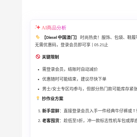
AI商品分析
【Diesel 中国澳门】
时尚热卖！服饰、包袋、鞋履
无需优惠码，登录会员即可享 | 05.21止
关键限制
需登录会员，结账时自动减价
优惠随时可能结束，建议尽快下单
男士/女士专区均参与，但部分热门款可能库存紧
adidas HK：精选正价产品促销！入球
4天
抄作业方案
衣、金属银跆拳道鞋等
2件8折 叠加满HK$1800-100
新手尝鲜
：直接登录会员入手一件经典牛仔裤或 T
adidas HK
老客囤货
：趁低至5折，冲一款标志性机车包或厚底
【55专享】Bobbi Brown 美网：美妆礼
4天18小时