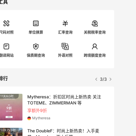
工具
尺码对照
单位换算
汇率查询
关税税率查询
翻译网站
保质期查询
外语对照
跨境额度查询
排行
3/3
Mytheresa：折扣区时尚上新热卖 关注
11天6小时
4天
TOTEME、ZIMMERMAN 等
享额外9折
Mytheresa
The DoubleF：时尚上新热卖！入手麦
10天21小时
4天18