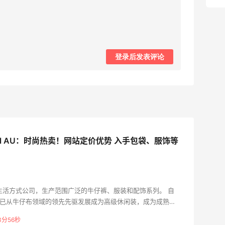
登录后发表评论
sel AU：时尚热卖！网站定价优势 入手包袋、服饰等
国际生活方式公司，生产范围广泛的牛仔裤、服装和配饰系列。 自
esel 已从牛仔布领域的领先先驱发展成为高级休闲装，成为成熟奢
3分55秒