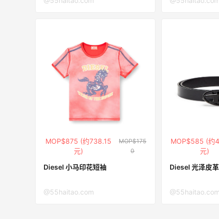
@55haitao.com
@55haitao.co
6011人成功下单
Biōkreativ
30%返利
54人获得返利
Eileen Fisher
最高2%返利
5133人获得返利
Matte Collection
MOP$875 (约738.15
MOP$585 (约4
MOP$175
最高3%返利
元)
元)
0
510人获得返利
Diesel 小马印花短袖
Diesel 光泽
@55haitao.com
@55haitao.co