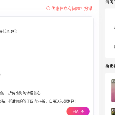
海淘
等低至
5折
！
热卖
张
12小时
Sandro us：限时闪促！法式美衣精选
低至2折 千鸟格连衣裙$95
 恤，5折价比海淘转运省心
Sandro us
鞋，折后价约等于国内5-6折，自用送礼都划算！
【55专享】Base Blu：时尚上新热卖 关注
4天
问AI →