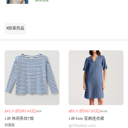
#欧美热品
$41.3 (约281.43元)
$83.3 (约567.63元)
$59
$119
J.Jill 休闲条纹T恤
J.Jill Easy 亚麻连衣裙
封面款
@55haitao.com