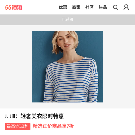
优惠
商家
社区
热品
带你去官网买正品
已过期
J. Jill：轻奢美衣限时特惠
最高3%返利
精选正价商品享7折