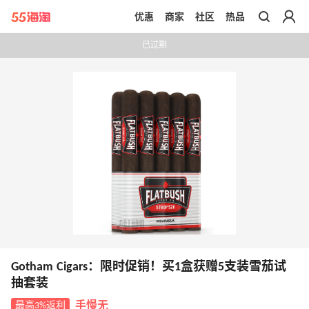
优惠
商家
社区
热品
带你去官网买正品
已过期
Gotham Cigars：限时促销！买1盒获赠5支装雪茄试
抽套装
最高3%返利
手慢无