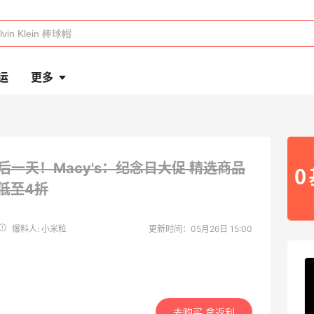
运
更多
后一天！Macy's：纪念日大促 精选商品
低至4折
爆料人: 小米粒
更新时间：05月26日 15:00
去购买 拿返利