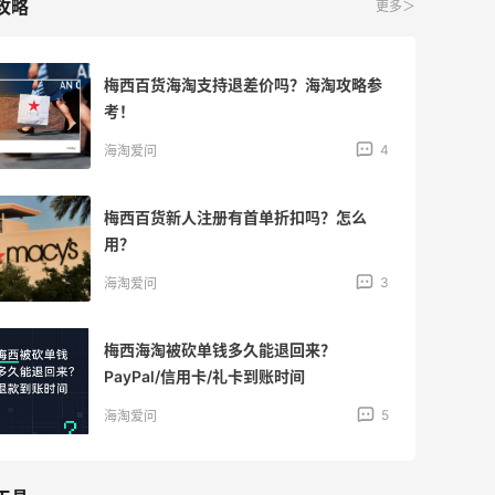
攻略
更多＞
梅西百货海淘支持退差价吗？海淘攻略参
考！
4
海淘爱问
梅西百货新人注册有首单折扣吗？怎么
用？
3
海淘爱问
梅西海淘被砍单钱多久能退回来？
PayPal/信用卡/礼卡到账时间
5
海淘爱问