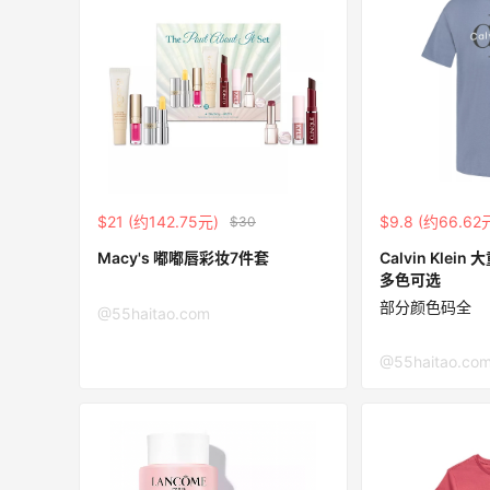
Eileen Fisher
最高2%返利
5138人获得返利
Matte Collection
最高3%返利
510人获得返利
$21 (约142.75元)
$9.8 (约66.62
$30
Macy's 嘟嘟唇彩妆7件套
Calvin Kle
多色可选
部分颜色码全
@55haitao.com
亮亮的发夹再买两个！走了55有额外的返
利到账！
@55haitao.co
1
1
08月07日
贴秋膘啦，今天吃冰煮羊