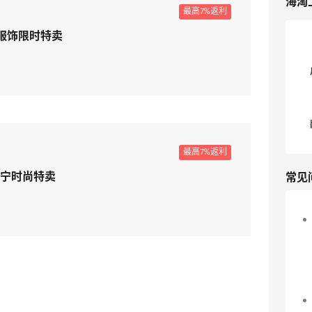
海淘
最高7%返利
运动服饰限时特卖
最高7%返利
常见
维斯丹宁时尚特卖