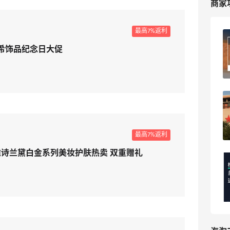
商家
最高7%返利
梅西百货海淘支持退差价吗？海淘攻略参
 纪梵希饰品纪念日大促
考！
4
海淘爱问
梅西百货新人注册有首单折扣吗？怎么
用？
3
海淘爱问
最高7%返利
auder 雅诗兰黛白金系列美妆护肤热卖 双重赠礼
梅西海淘被砍单钱多久能退回来？
PayPal/信用卡/礼卡到账时间
5
海淘爱问