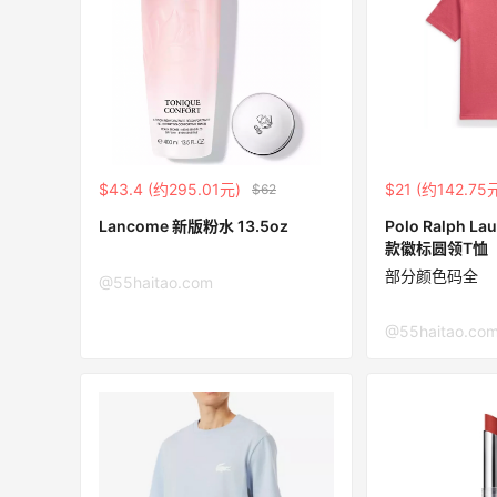
2
1
08月07日
为了这家烧烤，我必然还要再去新疆
3
1
08月07日
$43.4 (约295.01元)
$21 (约142.75
$62
Lancome 新版粉水 13.5oz
Polo Ralph 
又去皮爷喝下午茶了，香蕉布朗尼超好吃
款徽标圆领T恤
呀
部分颜色码全
@55haitao.com
4
1
08月07日
@55haitao.co