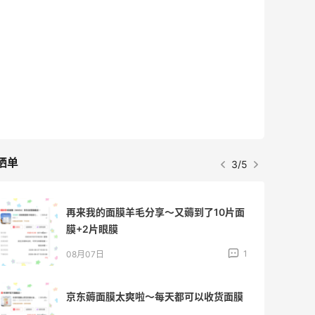
晒单
3/5
再来我的面膜羊毛分享～又薅到了10片面
膜+2片眼膜
1
08月07日
京东薅面膜太爽啦～每天都可以收货面膜