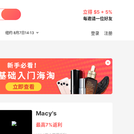
立得 $5 + 5%
每邀请一位好友
纽约 8月7日14:13
登录
注册
Macy's
最高7%返利