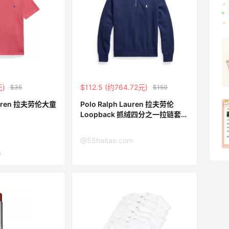
1
08月07日
羊毛薅的实在有点多～积攒的最后一篇羊
毛贴啦
1
08月07日
元)
$112.5 (约764.72元)
$35
$150
Lauren 拉夫劳伦大童
Polo Ralph Lauren 拉夫劳伦
除了面膜，我还薅到面霜、粉底液、润肤
Loopback 抓绒四分之一拉链套头
乳、安睡裤等等
衫
1
@55haitao.com
08月07日
m