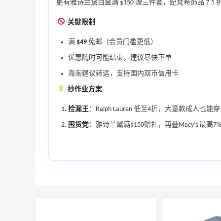
更有雅诗兰黛白金满 $150 赠三件套，纪梵希饰品 7.
iHerb
关键限制
Macy's：美妆精选10日闪促 低至5折+免
9天13小时
邮
满
$49
免邮（会员门槛更低）
关注兰蔻、雅诗兰黛等 每日更新
优惠随时可能结束，建议尽快下单
Macy's
海淘建议转运，支持国内双币信用卡
抄作业方案
捡漏王
：Ralph Lauren 低至4折，大童款成人也
囤货党
：雅诗兰黛满$150赠礼，再叠Macy’s 最
Mac Duggal
最高2%返利
6035人成功下单
Biōkreativ
30%返利
54人获得返利