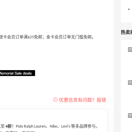
热卖
；银卡会员订单满$25免邮；金卡会员订单无门槛免邮。
Columbia Sportswear：夏季大促！哥伦
5天10小时
比亚运动热卖
低至6折
Columbia Sportswear
Bloomingdales：美妆大促！入手 Dior、
2天10小时
Prada、TF 等
满$200享8.5折优惠+部分送好礼
Bloomingdales
Mytheresa：折扣区时尚上新热卖 关注
10天4小时
TOTEME、ZIMMERMAN 等
低至
4折
！Polo Ralph Lauren、Nike、Levi’s 等多品牌参与，
享额外9折