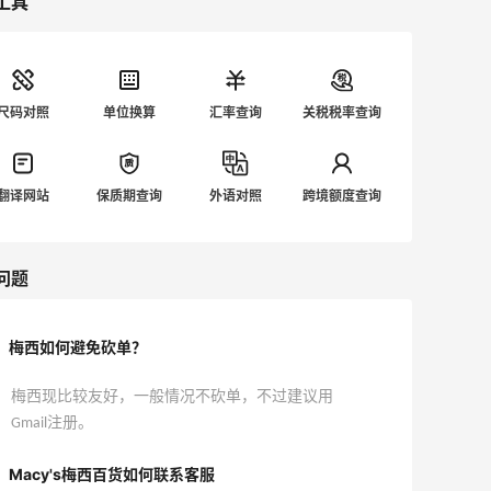
工具
尺码对照
单位换算
汇率查询
关税税率查询
翻译网站
保质期查询
外语对照
跨境额度查询
问题
梅西如何避免砍单？
梅西现比较友好，一般情况不砍单，不过建议用
Gmail注册。
Macy's梅西百货如何联系客服