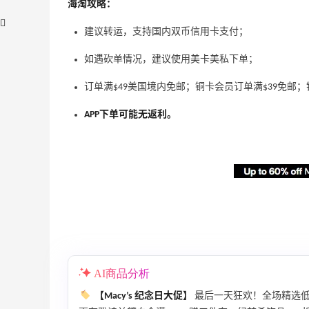
海淘攻略：
建议转运，支持国内双币信用卡支付；
如遇砍单情况，建议使用美卡美私下单；
订单满$49美国境内免邮；铜卡会员订单满$39免邮
APP下单可能无返利。
、
【55专享】Bobbi Brown 美网：美妆礼
3天16小时
遇！满$150立省$50
满赠正装橘子眼霜+精华唇蜜等好礼
Bobbi Brown
Bloomingdales：时尚热卖！入手珑骧、
2天10小时
Tory Burch、拉夫劳伦等
每满$100返$25礼卡
Bloomingdales
iHerb ：88全球好物节！选购日常保健、
2天22小时
AI商品分析
健身补剂、护肤洗护等
【Macy’s 纪念日大促】
最后一天狂欢！全场精选
无门槛7.5折