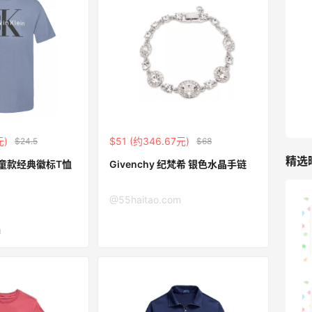
TIMEBEAM (US)
最高10%返利
285人获得返利
RFM Denim
6%返利
86人获得返利
元)
$51 (约346.67元)
$24.5
$68
精选
in 大童款经典徽标T恤
Givenchy 纪梵希 银色水晶手链
@55haitao.com
山缓缓火锅，锅底够味，牛肉实在
m
1
08月07日
可莎蜜儿的恰巴塔，味道有点怪怪的