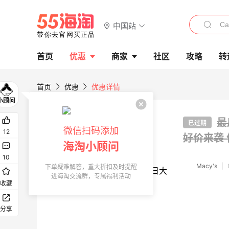
中国站
首页
优惠
商家
社区
攻略
转
首页
优惠
优惠详情
最
已过期
微信扫码添加
12
好价来袭
海淘小顾问
10
Macy's
|
下单疑难解答，重大折扣及时提醒
进海淘交流群，专属福利活动
收藏
分享