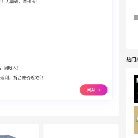
5 折！无需码，直接买！
Mytheresa
Macy's：Lancome 兰蔻美妆大促低至5折
13天13小时
满赠三重好礼
低门槛入手7件套
Macy's
热门
能穿，闭眼入！
高7%返利，折合原价近3折！
ERGO Baby
问AI →
4%返利
62人获得返利
Belly Bandit
4%返利
42人获得返利