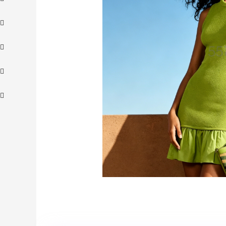
【55专享】Bobbi Brown 美网：美妆礼
3天18小时
遇！满$150立省$50
满赠正装橘子眼霜+精华唇蜜等好礼
Bobbi Brown
iHerb ：88全球好物节！选购日常保健、
3天