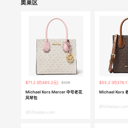
奥莱区
6034人成功下单
Biōkreativ
30%返利
54人获得返利
Eileen Fisher
最高2%返利
5138人获得返利
Matte Collection
$71.2 (约485.2元)
$55.2 (约376.
$328
最高3%返利
Michael Kors Mercer 中号老花
Michael Kor
510人获得返利
风琴包
@55haitao.co
@55haitao.com