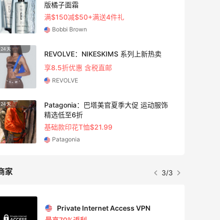
版橘子面霜
满$150减$50+满送4件礼
Bobbi Brown
24天
9天15
REVOLVE：NIKESKIMS 系列上新热卖
享8.5折优惠 含税直邮
REVOLVE
Patagonia：巴塔美官夏季大促 运动服饰
24天
5天12
精选低至6折
基础款印花T恤$21.99
Patagonia
商家
3/3
Private Internet Access VPN
最高70%返利