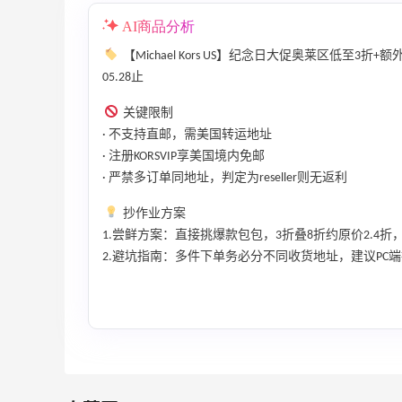
健身补剂、护肤洗护等
AI商品分析
无门槛7.5折
iHerb
【Michael Kors US】纪念日大促奥莱区低至
05.28止
Macy's：美妆精选10日闪促 低至5折+免
9天15小时
邮
关键限制
关注兰蔻、雅诗兰黛等 每日更新
· 不支持直邮，需美国转运地址
Macy's
· 注册KORSVIP享美国境内免邮
· 严禁多订单同地址，判定为reseller则无返利
Columbia Sportswear：夏季大促！哥伦
5天12小时
比亚运动热卖
抄作业方案
低至6折
1.尝鲜方案：直接挑爆款包包，3折叠8折约原价2.4折
Columbia Sportswear
2.避坑指南：多件下单务必分不同收货地址，建议PC
Mac Duggal
最高2%返利