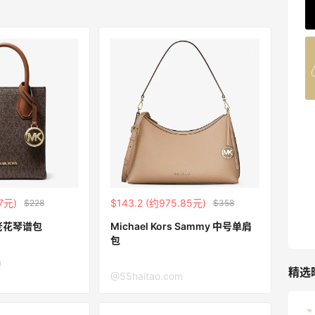
62人获得返利
Belly Bandit
4%返利
42人获得返利
TIMEBEAM (US)
最高10%返利
285人获得返利
RFM Denim
17元)
$143.2 (约975.85元)
$228
$358
6%返利
s 老花琴谱包
Michael Kors Sammy 中号单肩
86人获得返利
包
m
精选
@55haitao.com