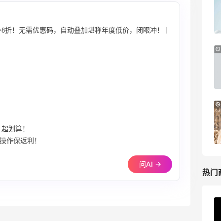
满赠三重好礼
低门槛入手7件套
Macy's
3折+额外8折！无需优惠码，自动叠加堪称年度低价，闭眼冲！ |
Bloomingdales：时尚热卖！入手珑骧、
2天12小时
Tory Burch、拉夫劳伦等
每满$100返$25礼卡
Bloomingdales
LN-CC：限时大促！入手 Ganni、Acne、
4天
西太后等
低至4折+额外8折
，超划算！
LN-CC
端操作保返利！
问AI →
热门
ERGO Baby
4%返利