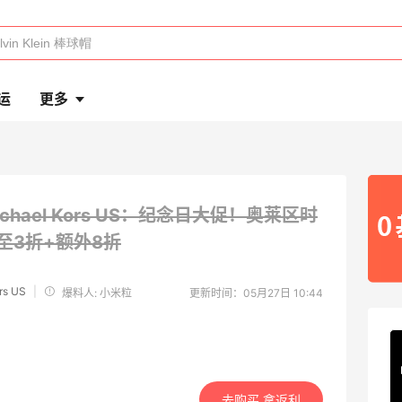
运
更多
ichael Kors US：纪念日大促！奥莱区时
至3折+额外8折
rs US
|
爆料人: 小米粒
更新时间：05月27日 10:44
去购买 拿返利