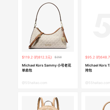
亮亮的发夹再买两个！走了55有额外的返
利到账！
1
1
08月07日
贴秋膘啦，今天吃冰煮羊
2
0
08月07日
$119.2 (约812.3元)
$95.2 (约648.
$258
为了这家烧烤，我必然还要再去新疆
Michael Kors Sammy 小号老花
Michael Kor
单肩包
挎包
3
1
08月07日
@55haitao.com
@55haitao.co
又去皮爷喝下午茶了，香蕉布朗尼超好吃
呀
4
1
08月07日