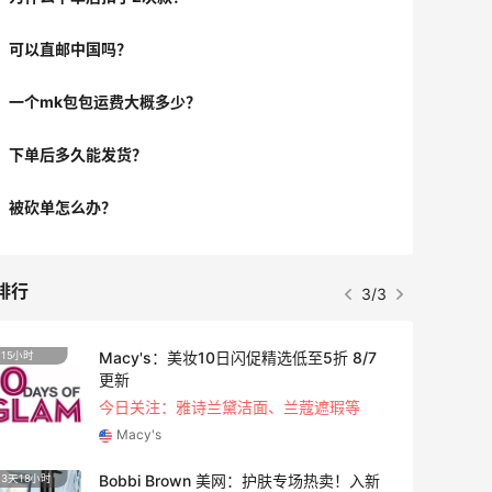
可以直邮中国吗？
一个mk包包运费大概多少？
下单后多久能发货？
被砍单怎么办？
排行
3/3
Macy's：美妆10日闪促精选低至5折 8/7
15小时
3天18
更新
今日关注：雅诗兰黛洁面、兰蔻遮瑕等
Macy's
Bobbi Brown 美网：护肤专场热卖！入新
3天18小时
3天