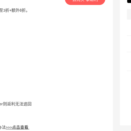
 低至3折+额外8折。
ler则返利无法追回
解决办法
>>>点击查看