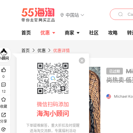
中国站
首页
优惠
商家
社区
攻略
转
首页
优惠
优惠详情
M
已过期
0
尚热卖
低
12
Michael Ko
微信扫码添加
收藏
海淘小顾问
分享
下单疑难解答，重大折扣及时提醒
进海淘交流群，专属福利活动