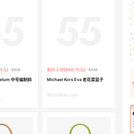
山缓缓火锅，锅底够味，牛肉实在
1
08月07日
可莎蜜儿的恰巴塔，味道有点怪怪的
1
08月07日
75元)
$95.2 (约648.75元)
$328
$328
羊毛薅的实在有点多～积攒的最后一篇羊
s Tatum 中号编制斜
Michael Kors Eva 老花菜篮子
毛贴啦
1
08月07日
@55haitao.com
m
除了面膜，我还薅到面霜、粉底液、润肤
乳、安睡裤等等
1
08月07日