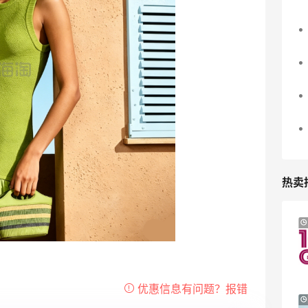
热卖
Mytheresa：折扣区时尚上新热卖 关注
10天6小时
TOTEME、ZIMMERMAN 等
享额外9折
Mytheresa
Macy's：Lancome 兰蔻美妆大促低至5折
13天15小时