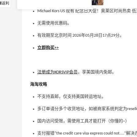
赚返利
Michael Kors US 现有 纪念日大促！奥莱区时尚热卖
无需使用优惠码。
有效期至北京时间 2026年05月28日17点29分。
立即购买>>
注册成为KORSVIP会员
，享美国境内免邮。
海淘攻略
不支持直邮，仅支持美国转运地址。
多订单请分多个收货地
址
，如被商家系统判定为resel
国内访问受限，需使用工具才能打开（你懂的~）
支付报错”the credit care visa express could not....“