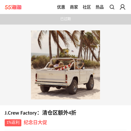
优惠
商家
社区
热品
带你去官网买正品
已过期
J.Crew Factory：清仓区额外4折
1%返利
纪念日大促