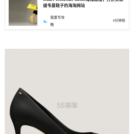
缇韦曼鞋子的海淘网站
我爱写攻
9分钟前
略