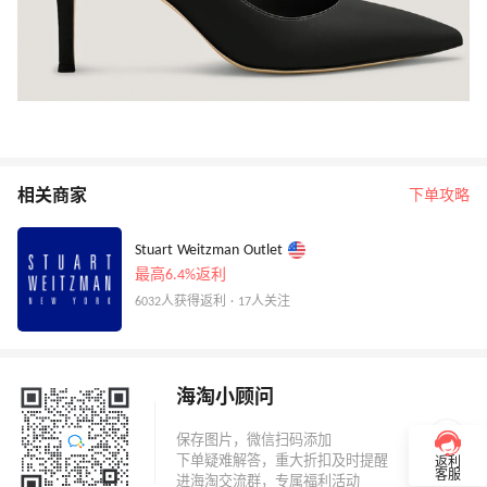
相关商家
下单攻略
Stuart Weitzman Outlet
最高6.4%返利
6032人获得返利 · 17人关注
海淘小顾问
返利
客服