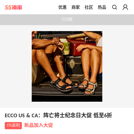
优惠
商家
社区
热品
带你去官网买正品
已过期
ECCO US & CA：阵亡将士纪念日大促 低至6折
1%返利
新品加入大促