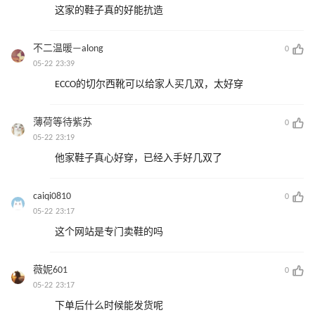
这家的鞋子真的好能抗造
不二温暖—along
0
05-22 23:39
ECCO的切尔西靴可以给家人买几双，太好穿
薄荷等待紫苏
0
05-22 23:19
他家鞋子真心好穿，已经入手好几双了
caiqi0810
0
05-22 23:17
这个网站是专门卖鞋的吗
薇妮601
0
05-22 23:17
下单后什么时候能发货呢