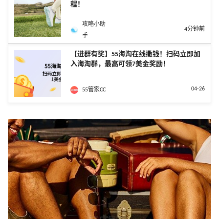
程！
攻略小助
4分钟前
手
【进群有奖】55海淘在线撒钱！扫码立即加
入海淘群，最高可领7美金奖励！
04-26
55管家CC