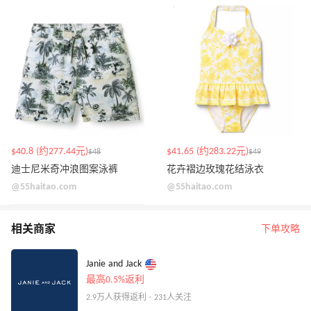
$40.8 (约277.44元)
$41.65 (约283.22元)
$48
$49
迪士尼米奇冲浪图案泳裤
花卉褶边玫瑰花结泳衣
@55haitao.com
@55haitao.com
相关商家
下单攻略
Janie and Jack
最高0.5%返利
2.9万人获得返利 · 231人关注