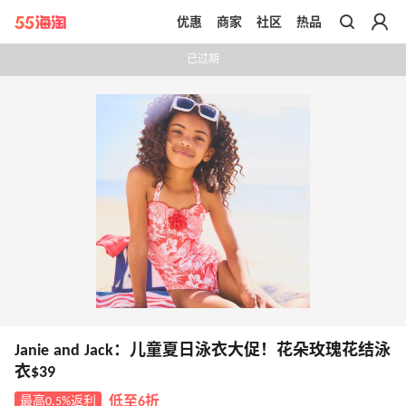
优惠
商家
社区
热品
带你去官网买正品
已过期
Janie and Jack：儿童夏日泳衣大促！花朵玫瑰花结泳
衣$39
最高0.5%返利
低至6折