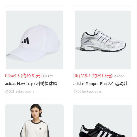
HK$69.6 (约60.51元)
HK$335.4 (约291.6元)
HK$129
HK$799
adidas New Logo 刺绣棒球帽
adidas Temper Run 2.0 运动鞋
@55haitao.com
@55haitao.com