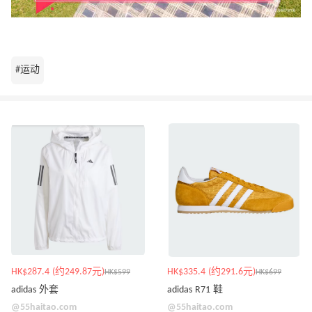
#运动
HK$287.4 (约249.87元)
HK$335.4 (约291.6元)
HK$599
HK$699
adidas 外套
adidas R71 鞋
@55haitao.com
@55haitao.com