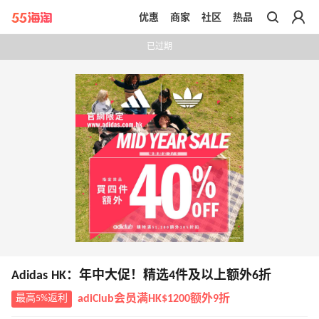
优惠
商家
社区
热品
带你去官网买正品
已过期
Adidas HK：年中大促！精选4件及以上额外6折
最高5%返利
adiClub会员满HK$1200额外9折