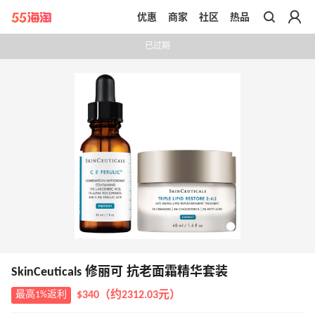
优惠
商家
社区
热品
带你去官网买正品
已过期
SkinCeuticals 修丽可 抗老面霜精华套装
最高1%返利
$340（约2312.03元）