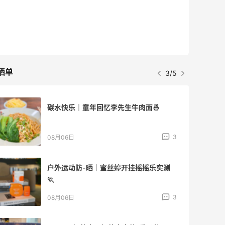
晒单
3/5
碳水快乐｜童年回忆李先生牛肉面🍜
3
08月06日
户外运动防-晒｜蜜丝婷开挂摇摇乐实测
🏃
3
08月06日