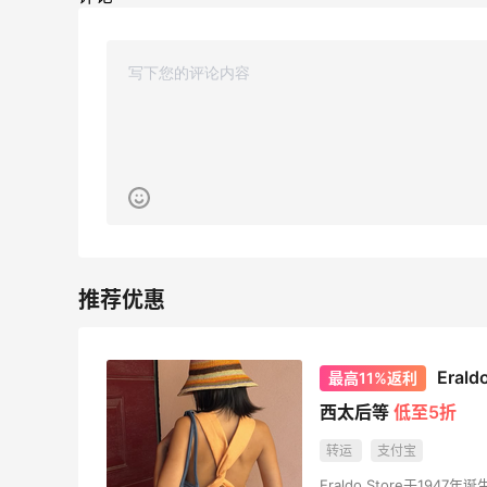
Matte Collection
最高3%返利
510人获得返利
哈哈，这杯霸王茶姬买得真划算！
4
0
08月07日
Dr.Levy精华效果给到夯
Era
最高11%返利
西太后等
低至5折
4
0
08月07日
转运
支付宝
Eraldo Store于1