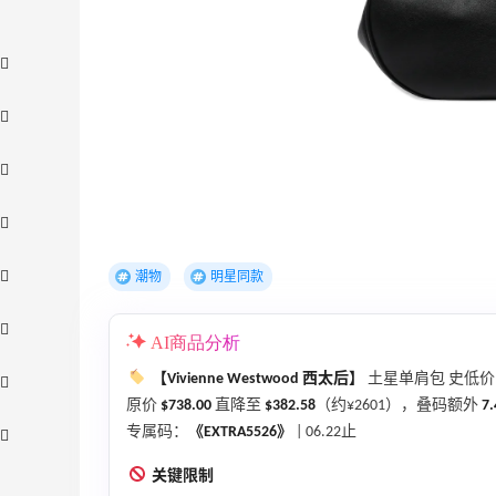
潮物
明星同款
AI商品分析
【Vivienne Westwood 西太后】
土星单肩包 史低价
原价
$738.00
直降至
$382.58
（约¥2601），叠码额外
7
专属码：
《EXTRA5526》
| 06.22止
关键限制