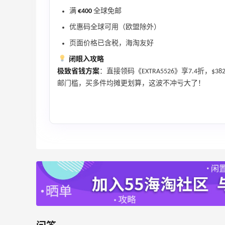
满
€400
全球免邮
优惠码全球可用（欧盟除外）
【55专享】Bobbi Brown 美网：美妆礼
4天3小时
页面价格已含税，海淘友好
遇！满$150立省$50
闭眼入攻略
满赠正装橘子眼霜+精华唇蜜等好礼
极致省钱方案
：直接领码《EXTRA5526》享7.4折，$
Bobbi Brown
邮门槛，买多件均摊更划算，这波不冲亏大了！
Bloomingdales：时尚热卖！入手珑骧、
2天21小时
Tory Burch、拉夫劳伦等
每满$100返$25礼卡
Bloomingdales
Columbia Sportswear：夏季大促！哥伦
5天21小时
比亚运动热卖
低至6折
Columbia Sportswear
Bloomingdales：美妆大促！入手 Dior、
2天21小时
Prada、TF 等