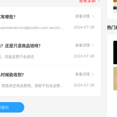
查看全部
低至5折+部分额外8.5折
Bluemercury
查看详情
式有哪些？
热门
2024-07-26
电话客服： + 44 20 3974 1200 邮件客服： customerservice@eraldo.com servizioclienti@eraldo.it 网站客服：https://www.eraldo.com/cn/customer-service/contact-us
查看详情
还吗？还是只退商品钱呀？
ERGO Baby
4%返利
2024-07-26
的，但是运费不会退还
62人获得返利
Belly Bandit
查看详情
么时候能收到？
4%返利
2024-07-26
42人获得返利
网站收到退货检查无误后，会在14个工作日内，原路退还商品费用，退款不包含运费。
TIMEBEAM (US)
最高10%返利
要提问
282人获得返利