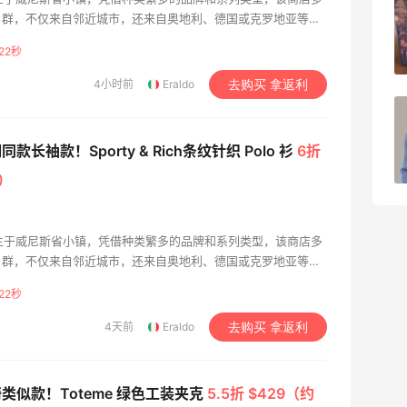
开奖｜社区7月常规主题活动名单公布
户群，不仅来自邻近城市，还来自奥地利、德国或克罗地亚等国
ndi、Valentino、Saint Laurent、Miu Miu、
21秒
ivenchy等品牌，以及Off-White、Palm Angels、Amiri、
2
08月06日
uemus等最前卫的品牌
4小时前
Eraldo
去购买 拿返利
Bobbi Brown美网2026黑五海淘活动什
么时候开始？
款长袖款！Sporty & Rich条纹针织 Polo 衫
6折
3
08月06日
元）
947年诞生于威尼斯省小镇，凭借种类繁多的品牌和系列类型，该商店多
户群，不仅来自邻近城市，还来自奥地利、德国或克罗地亚等国
ndi、Valentino、Saint Laurent、Miu Miu、
21秒
ivenchy等品牌，以及Off-White、Palm Angels、Amiri、
uemus等最前卫的品牌
4天前
Eraldo
去购买 拿返利
类似款！Toteme 绿色工装夹克
5.5折 $429（约