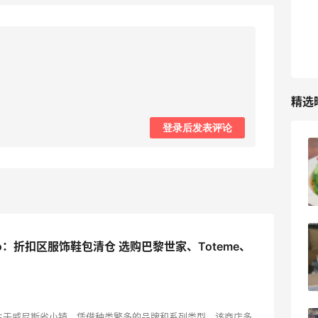
RFM Denim
6%返利
85人获得返利
精选
登录后发表评论
薅到了！！星巴克焦糖玛奇朵0.01元拿下
1
08月07日
秋天的第1杯安排上｜库迪生椰拿铁叠55
ldo：折扣区服饰鞋包清仓 选购巴黎世家、Toteme、
海淘返利
1
08月07日
947年诞生于威尼斯省小镇，凭借种类繁多的品牌和系列类型，该商店多