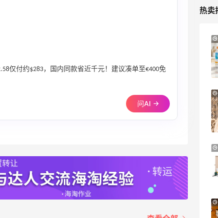
热卖
LN-CC：限时大促！入手 Ganni、Acne、
4天9小时
西太后等
低至4折+额外8折
382.58仅付约$283，国内同款省近千元！建议凑单至€400免
LN-CC
【55专享】Base Blu：时尚上新热卖 关注
3天9小时
问AI →
PRADA、LOEWE、加拿大鹅等
享9折优惠
Base Blu
Mytheresa：折扣区时尚上新热卖 关注
10天15小时
TOTEME、ZIMMERMAN 等
享额外9折
Mytheresa
Bluemercury：限时大促！入手 Aesop、
2天21小时
Nars、CT 等