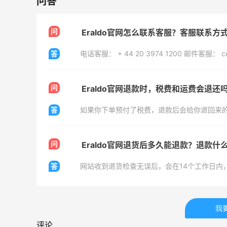
问答
满$200享8.5折优惠+部分送好礼
Bloomingdales
问
Eraldo官网怎么联系客服？客服联系方
答
问
Eraldo官网退款时，税费和运费会退
Mac Duggal
最高2%返利
答
如果你下单预付了税费，退款后会给你退回来
6028人成功下单
Biōkreativ
问
Eraldo官网退货后多久能退款？退款什
30%返利
54人获得返利
答
Eileen Fisher
最高2%返利
我
5134人获得返利
评论