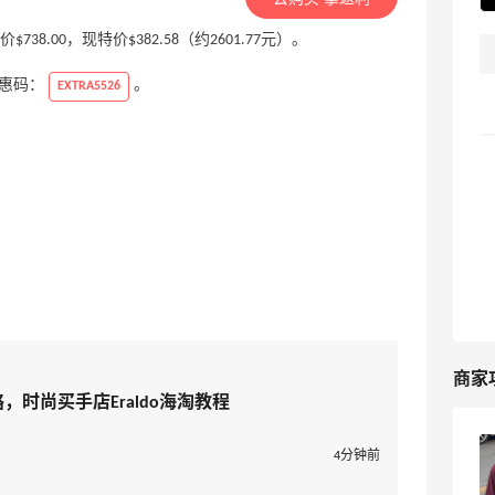
，原价$738.00，现特价$382.58（约2601.77元）。
优惠码：
。
EXTRA5526
商家
略，时尚买手店Eraldo海淘教程
最新Eraldo官网海淘攻略，时尚买手店
4分钟前
Eraldo海淘教程