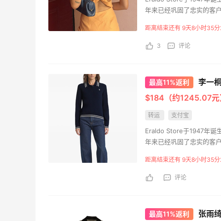
Julian Bakery乳清蛋白棒 | 配料干净到感
年来已经巩固了忠实的客
人！
外。在这里您可以找到Prada、Fe
距离结束还有 9天8小时35分
Balenciaga、Lanvin、G
4
0
08月07日
Gallery Dept.、Jacq
3
评论
第二单也薅到了！！星巴克4.5拿下焦糖
玛奇朵
李一桐同
最高11%返利
4
1
08月07日
$184（约1245.07
转运
支付宝
Eraldo Store于1
年来已经巩固了忠实的客
外。在这里您可以找到Prada、Fe
距离结束还有 9天8小时35分
Balenciaga、Lanvin、G
Gallery Dept.、Jacq
评论
张雨绮
最高11%返利