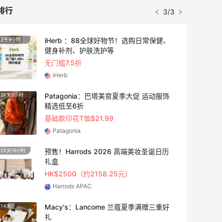
排行
3/3
iHerb ：88全球好物节！选购日常保健、
3天9小时
4天3小
健身补剂、护肤洗护等
无门槛7.5折
iHerb
Patagonia：巴塔美官夏季大促 运动服饰
24天9小时
2天21
精选低至6折
基础款印花T恤$21.99
Patagonia
预售！Harrods 2026 高端美妆圣诞日历
23天16小时
5天21
礼盒
HK$2500（约2158.25元）
Harrods APAC
Macy's：Lancome 兰蔻夏季满赠三重好
14天
2天21
礼