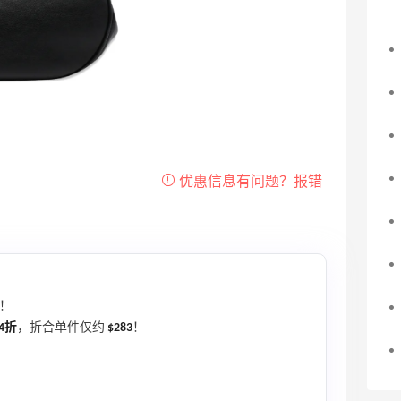
！
.4折
，折合单件仅约
$283
！