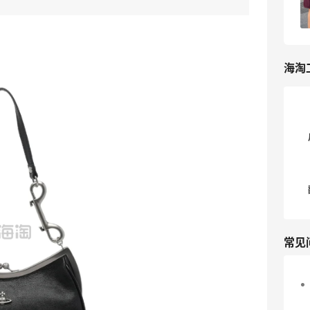
3
我爱写攻略
海淘
常见