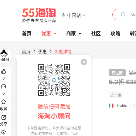
中国站
首页
优惠
商家
社区
攻略
转
首页
优惠
优惠详情
V
已过期
0
5.2折 $
0
Eraldo
|
微信扫码添加
收藏
海淘小顾问
分享
下单疑难解答，重大折扣及时提醒
进海淘交流群，专属福利活动