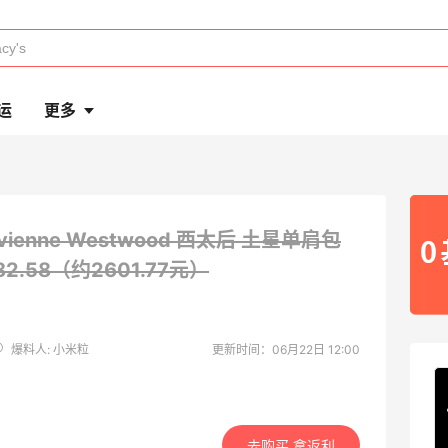
运
更多
ivienne Westwood 西太后 土星单肩包
382.58（约2601.77元）
爆料人: 小米粒
更新时间：06月22日 12:00
去购买 拿返利