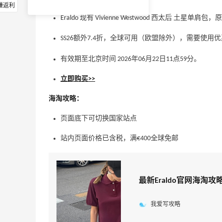
赚返利
Eraldo 现有 Vivienne Westwood 西太后 土星单肩包
SS26额外7.4折，全球可用（欧盟除外），需要使用
有效期至北京时间 2026年06月22日11点59分。
立即购买>>
海淘攻略：
页面底下可切换国家站点
站内页面价格已含税，满€400全球免邮
最新Eraldo官网海淘攻
我爱写攻略