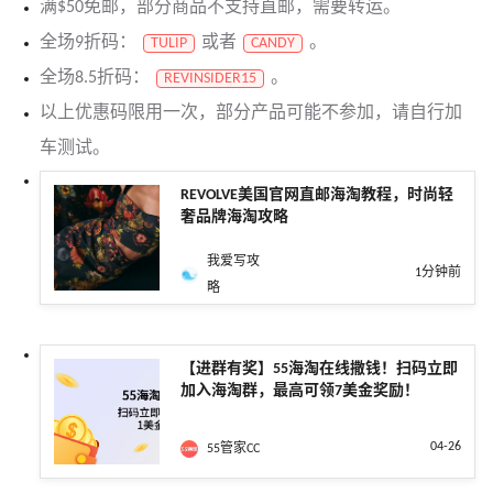
满$50免邮，部分商品不支持直邮，需要转运。
全场9折码：
或者
。
TULIP
CANDY
全场8.5折码：
。
REVINSIDER15
以上优惠码限用一次，部分产品可能不参加，请自行加
车测试。
REVOLVE美国官网直邮海淘教程，时尚轻
奢品牌海淘攻略
我爱写攻
1分钟前
略
【进群有奖】55海淘在线撒钱！扫码立即
加入海淘群，最高可领7美金奖励！
04-26
55管家CC