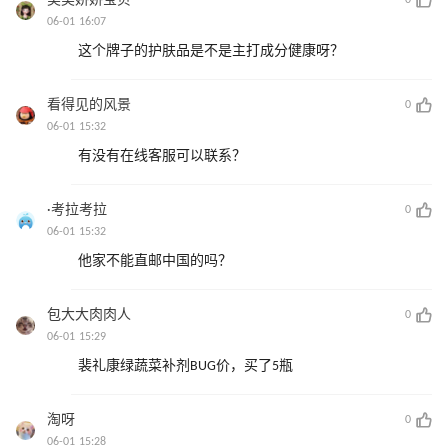
美美娇娇宝贝
0
06-01 16:07
这个牌子的护肤品是不是主打成分健康呀？
看得见的风景
0
06-01 15:32
有没有在线客服可以联系？
·考拉考拉
0
06-01 15:32
他家不能直邮中国的吗？
包大大肉肉人
0
06-01 15:29
裴礼康绿蔬菜补剂BUG价，买了5瓶
淘呀
0
06-01 15:28