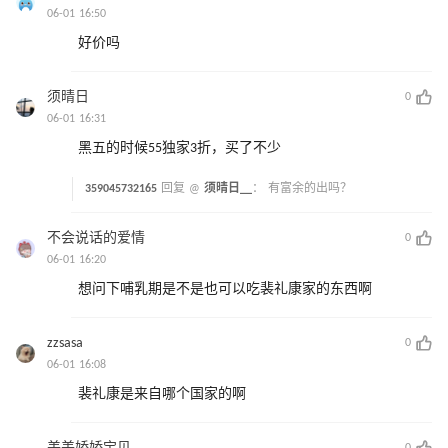
06-01 16:50
好价吗
须晴日
0
06-01 16:31
黑五的时候55独家3折，买了不少
359045732165
回复 @
须晴日__
：
有富余的出吗？
不会说话的爱情
0
06-01 16:20
想问下哺乳期是不是也可以吃裴礼康家的东西啊
zzsasa
0
06-01 16:08
裴礼康是来自哪个国家的啊