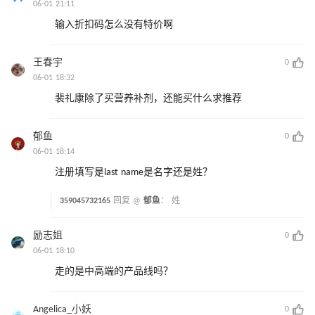
06-01 21:11
输入折扣码怎么没有特价啊
王春宇
0
06-01 18:32
裴礼康除了买营养补剂，还能买什么求推荐
郁鱼
0
06-01 18:14
注册填写是last name是名字还是姓？
359045732165
回复 @
郁鱼
：
姓
励志姐
0
06-01 18:10
走的是中高端的产品线吗？
Angelica_小妖
0